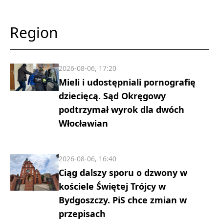
Region
2026-08-06, 17:20
Mieli i udostępniali pornografię
dziecięcą. Sąd Okręgowy
podtrzymał wyrok dla dwóch
Włocławian
2026-08-06, 16:40
Ciąg dalszy sporu o dzwony w
kościele Świętej Trójcy w
Bydgoszczy. PiS chce zmian w
przepisach