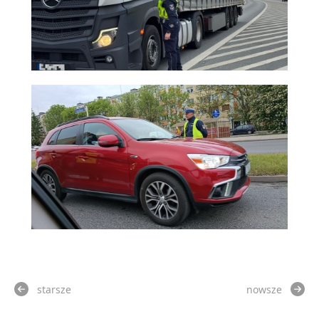
starsze
nowsze