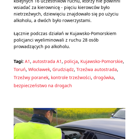
kolejnych 16 uczestników ruchu, którzy nie powinni
wsiadać za kierownicę - pięciu kierowców było
nietrzeźwych, dziewięciu znajdowało się po użyciu
alkoholu, a dwóch było rowerzystami.
Łącznie podczas działań w Kujawsko-Pomorskiem
policjanci wyeliminowali z ruchu 28 osób
prowadzących po alkoholu.
Tagi:
A1
,
autostrada A1
,
policja
,
Kujawsko-Pomorskie
,
Toruń
,
Włocławek
,
Grudziądz
,
Trzeźwa autostrada
,
Trzeźwy poranek
,
kontrole trzeźwości
,
drogówka
,
bezpieczeństwo na drogach