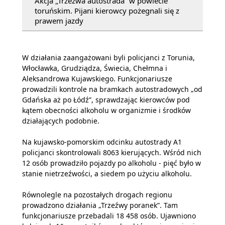
Akcja „Trzeźwa autostrada” w powiecie
toruńskim. Pijani kierowcy pożegnali się z
prawem jazdy
W działania zaangażowani byli policjanci z Torunia,
Włocławka, Grudziądza, Świecia, Chełmna i
Aleksandrowa Kujawskiego. Funkcjonariusze
prowadzili kontrole na bramkach autostradowych „od
Gdańska aż po Łódź”, sprawdzając kierowców pod
kątem obecności alkoholu w organizmie i środków
działających podobnie.
Na kujawsko-pomorskim odcinku autostrady A1
policjanci skontrolowali 8063 kierujących. Wśród nich
12 osób prowadziło pojazdy po alkoholu - pięć było w
stanie nietrzeźwości, a siedem po użyciu alkoholu.
Równolegle na pozostałych drogach regionu
prowadzono działania „Trzeźwy poranek”. Tam
funkcjonariusze przebadali 18 458 osób. Ujawniono