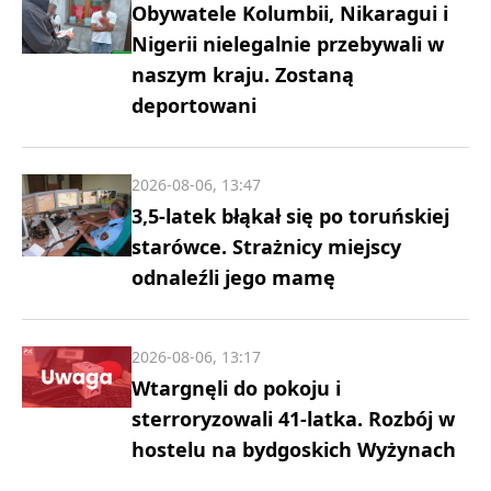
Obywatele Kolumbii, Nikaragui i
Nigerii nielegalnie przebywali w
naszym kraju. Zostaną
deportowani
2026-08-06, 13:47
3,5-latek błąkał się po toruńskiej
starówce. Strażnicy miejscy
odnaleźli jego mamę
2026-08-06, 13:17
Wtargnęli do pokoju i
sterroryzowali 41-latka. Rozbój w
hostelu na bydgoskich Wyżynach