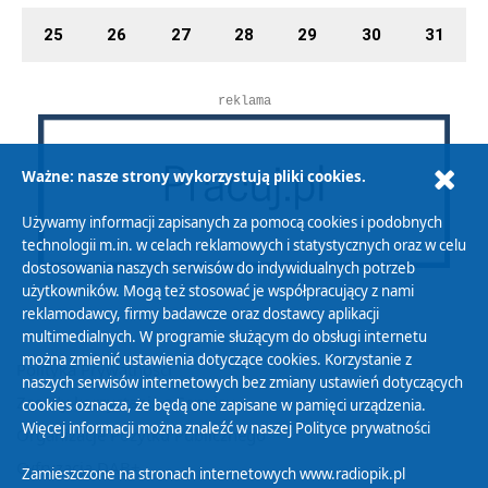
25
26
27
28
29
30
31
reklama
Ważne: nasze strony wykorzystują pliki cookies.
Używamy informacji zapisanych za pomocą cookies i podobnych
technologii m.in. w celach reklamowych i statystycznych oraz w celu
dostosowania naszych serwisów do indywidualnych potrzeb
użytkowników. Mogą też stosować je współpracujący z nami
reklamodawcy, firmy badawcze oraz dostawcy aplikacji
multimedialnych. W programie służącym do obsługi internetu
można zmienić ustawienia dotyczące cookies. Korzystanie z
Polityka Prywatności
naszych serwisów internetowych bez zmiany ustawień dotyczących
Zasady korzystania z Serwisu
cookies oznacza, że będą one zapisane w pamięci urządzenia.
Więcej informacji można znaleźć w naszej
Polityce prywatności
Organizacje Pożytku Publicznego
Cyfryzacja DAB+
Zamieszczone na stronach internetowych www.radiopik.pl