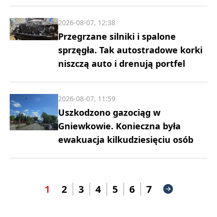
2026-08-07, 12:38
Przegrzane silniki i spalone
sprzęgła. Tak autostradowe korki
niszczą auto i drenują portfel
2026-08-07, 11:59
Uszkodzono gazociąg w
Gniewkowie. Konieczna była
ewakuacja kilkudziesięciu osób
1
2
3
4
5
6
7