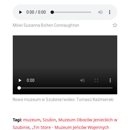
Mówi Susanna Bolten Connaughton
Nowe muzeum w Szubinie/wideo: Tomasz Kaźmierski
Tagi:
muzeum
,
Szubin
,
Muzeum Obozów Jenieckich w
Szubinie
,
„Tin Store - Muzeum Jeńców Wojennych