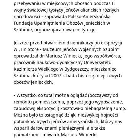
przebywaniu w miejscowych obozach podczas II
wojny światowej tysięcy jeńców alianckich różnych
narodowości - zapowiada Polsko-Amerykańska
Fundacja Upamiętnienia Obozów Jenieckich w
Szubinie, organizująca nową instytucję.
Jeszcze przed otwarciem dziennikarzy po ekspozycji
w „Tin Store - Muzeum Jeńców Wojennych Szubin”
oprowadzał dr Mariusz Winiecki, jego współtwórca,
pracownik naukowo-dydaktyczny Uniwersytetu
Kazimierza Wielkiego w Bydgoszczy, mieszkaniec
Szubina, który od 2007 r. bada historię miejscowych
obozów jenieckich.
- Wszystko, co tutaj można oglądać (począwszy od
remontu pomieszczenia, poprzez jego wyposażenie,
zabudowę ekspozycji) kosztowało niebagatelną sumę.
Można było to osiągnąć dzięki niezwykłej hojności
potomków byłych jeńców amerykańskich, którzy nas
wsparli darowiznami pieniężnymi, ale także
pamiątkami - mówi dr Mariusz Winiecki.