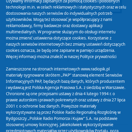
Używamy informacji zapisanych za pomocą cookies i podobnych
technologii m.in. w celach reklamowych i statystycznych oraz w celu
dostosowania naszych serwisów do indywidualnych potrzeb
użytkowników. Mogą też stosować je współpracujący z nami
reklamodawcy, firmy badawcze oraz dostawcy aplikacji
multimedialnych. W programie służącym do obsługi internetu
można zmienić ustawienia dotyczące cookies. Korzystanie z
Polityka Prywatności
naszych serwisów internetowych bez zmiany ustawień dotyczących
Zasady korzystania z Serwisu
cookies oznacza, że będą one zapisane w pamięci urządzenia.
Więcej informacji można znaleźć w naszej
Polityce prywatności
Organizacje Pożytku Publicznego
Cyfryzacja DAB+
Zamieszczone na stronach internetowych www.radiopik.pl
materiały sygnowane skrótem „PAP” stanowią element Serwisów
Polityka ochrony danych osobowych
Informacyjnych PAP, będących bazą danych, których producentem
Abonament
i wydawcą jest Polska Agencja Prasowa S.A. z siedzibą w Warszawie.
Zamówienia publiczne
Chronione są one przepisami ustawy z dnia 4 lutego 1994 r. o
prawie autorskim i prawach pokrewnych oraz ustawy z dnia 27 lipca
2001 r. o ochronie baz danych. Powyższe materiały
Biuletyn Informacji Publicznej
wykorzystywane są przez Polskie Radio Regionalną Rozgłośnię w
Bydgoszczy „Polskie Radio Pomorza i Kujaw” S.A. na podstawie
stosownej umowy licencyjnej. Jakiekolwiek wykorzystywanie
przedmiotowych materiałów przez użytkowników Portalu, poza