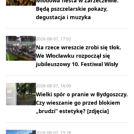
Miodowa fiesta w Zarzeczewie.
Będą pszczelarskie pokazy,
degustacja i muzyka
2026-08-07, 17:02
Na rzece wreszcie zrobi się tłok.
We Włocławku rozpoczął się
jubileuszowy 10. Festiwal Wisły
2026-08-07, 16:00
Wielki spór o pranie w Bydgoszczy.
Czy wieszanie go przed blokiem
„brudzi” estetykę? [zdjęcia]
2026-08-07, 15:28