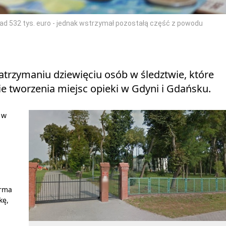
ad 532 tys. euro - jednak wstrzymał pozostałą część z powodu
trzymaniu dziewięciu osób w śledztwie, które
ie tworzenia miejsc opieki w Gdyni i Gdańsku.
 w
irma
kę,