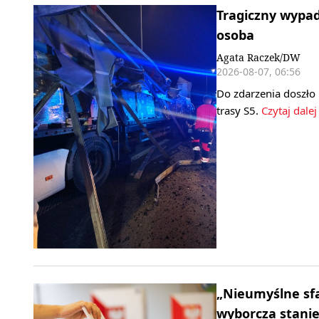
Tragiczny wypad
osoba
Agata Raczek/DW
2026-08-07, 06:56
Do zdarzenia doszło
trasy S5.
Czytaj dalej
„Nieumyślne sf
wyborcza stani