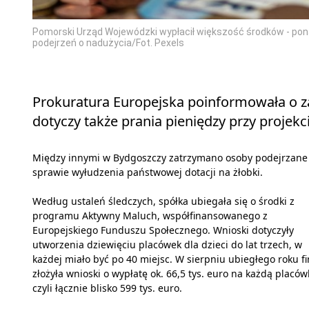
Pomorski Urząd Wojewódzki wypłacił większość środków - pon
podejrzeń o nadużycia/Fot. Pexels
Prokuratura Europejska poinformowała o za
dotyczy także prania pieniędzy przy projekc
Między innymi w Bydgoszczy zatrzymano osoby podejrzane
sprawie wyłudzenia państwowej dotacji na żłobki.
Według ustaleń śledczych, spółka ubiegała się o środki z
programu Aktywny Maluch, współfinansowanego z
Europejskiego Funduszu Społecznego. Wnioski dotyczyły
utworzenia dziewięciu placówek dla dzieci do lat trzech, w
każdej miało być po 40 miejsc. W sierpniu ubiegłego roku f
złożyła wnioski o wypłatę ok. 66,5 tys. euro na każdą placów
czyli łącznie blisko 599 tys. euro.