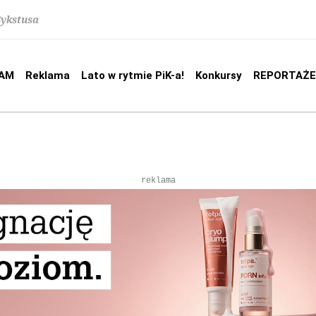
Sykstusa
AM
Reklama
Lato w rytmie PiK-a!
Konkursy
REPORTAŻE
reklama