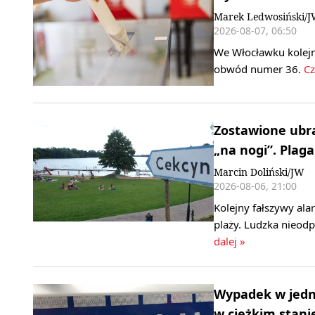
Marek Ledwosiński/
2026-08-07, 06:50
We Włocławku kolejn
obwód numer 36.
Cz
Zostawione ubra
„na nogi”. Plag
Marcin Doliński/JW
2026-08-06, 21:00
Kolejny fałszywy al
plaży. Ludzka nieod
dalej »
Wypadek w jedn
w ciężkim stani