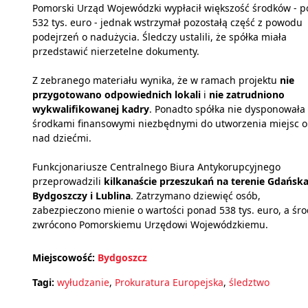
Pomorski Urząd Wojewódzki wypłacił większość środków - 
532 tys. euro - jednak wstrzymał pozostałą część z powodu
podejrzeń o nadużycia. Śledczy ustalili, że spółka miała
przedstawić nierzetelne dokumenty.
Z zebranego materiału wynika, że w ramach projektu
nie
przygotowano odpowiednich lokali
i
nie zatrudniono
wykwalifikowanej kadry
. Ponadto spółka nie dysponowała
środkami finansowymi niezbędnymi do utworzenia miejsc o
nad dziećmi.
Funkcjonariusze Centralnego Biura Antykorupcyjnego
przeprowadzili
kilkanaście przeszukań na terenie Gdańska
Bydgoszczy i Lublina
. Zatrzymano dziewięć osób,
zabezpieczono mienie o wartości ponad 538 tys. euro, a śro
zwrócono Pomorskiemu Urzędowi Wojewódzkiemu.
Miejscowość:
Bydgoszcz
Tagi:
wyłudzanie
,
Prokuratura Europejska
,
śledztwo