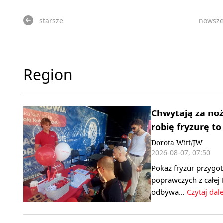
starsze
nowsz
Region
Chwytają za noż
robię fryzurę to
Dorota Witt/JW
2026-08-07, 07:50
Pokaz fryzur przygo
poprawczych z całej 
odbywa…
Czytaj dale