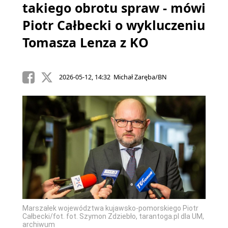
takiego obrotu spraw - mówi
Piotr Całbecki o wykluczeniu
Tomasza Lenza z KO
2026-05-12, 14:32 Michał Zaręba/BN
Marszałek województwa kujawsko-pomorskiego Piotr
Całbecki/fot. fot. Szymon Zdziebło, tarantoga.pl dla UM,
archiwum