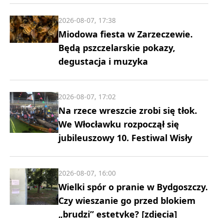
2026-08-07, 17:38
Miodowa fiesta w Zarzeczewie.
Będą pszczelarskie pokazy,
degustacja i muzyka
2026-08-07, 17:02
Na rzece wreszcie zrobi się tłok.
We Włocławku rozpoczął się
jubileuszowy 10. Festiwal Wisły
2026-08-07, 16:00
Wielki spór o pranie w Bydgoszczy.
Czy wieszanie go przed blokiem
„brudzi” estetykę? [zdjęcia]