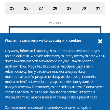
25
26
27
28
29
30
31
reklama
Ważne: nasze strony wykorzystują pliki cookies.
Używamy informacji zapisanych za pomocą cookies i podobnych
technologii m.in. w celach reklamowych i statystycznych oraz w celu
dostosowania naszych serwisów do indywidualnych potrzeb
użytkowników. Mogą też stosować je współpracujący z nami
reklamodawcy, firmy badawcze oraz dostawcy aplikacji
multimedialnych. W programie służącym do obsługi internetu
można zmienić ustawienia dotyczące cookies. Korzystanie z
Polityka Prywatności
naszych serwisów internetowych bez zmiany ustawień dotyczących
Zasady korzystania z Serwisu
cookies oznacza, że będą one zapisane w pamięci urządzenia.
Więcej informacji można znaleźć w naszej
Polityce prywatności
Organizacje Pożytku Publicznego
Cyfryzacja DAB+
Zamieszczone na stronach internetowych www.radiopik.pl