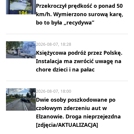
Przekroczył prędkość o ponad 50
km/h. Wymierzono surową karę,
bo to była „recydywa”
2026-08-07, 18:28
Księżycowa podróż przez Polskę.
Instalacja ma zwrócić uwagę na
chore dzieci i na pałac
2026-08-07, 18:00
Dwie osoby poszkodowane po
czołowym zderzeniu aut w
Elzanowie. Droga nieprzejezdna
[zdjęcia/AKTUALIZACJA]