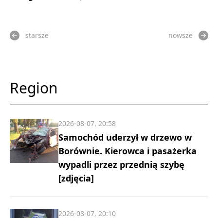
starsze
nowsze
Region
2026-08-07, 20:58
Samochód uderzył w drzewo w
Borównie. Kierowca i pasażerka
wypadli przez przednią szybę
[zdjęcia]
2026-08-07, 20:10