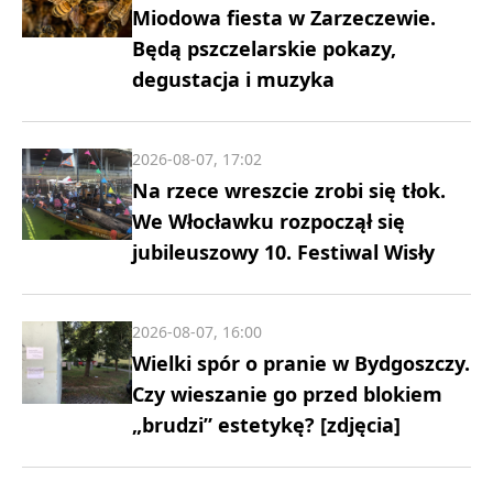
Miodowa fiesta w Zarzeczewie.
Będą pszczelarskie pokazy,
degustacja i muzyka
2026-08-07, 17:02
Na rzece wreszcie zrobi się tłok.
We Włocławku rozpoczął się
jubileuszowy 10. Festiwal Wisły
2026-08-07, 16:00
Wielki spór o pranie w Bydgoszczy.
Czy wieszanie go przed blokiem
„brudzi” estetykę? [zdjęcia]