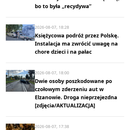
bo to była „recydywa”
2026-08-07, 18:28
Księżycowa podróż przez Polskę.
Instalacja ma zwrócić uwagę na
chore dzieci i na pałac
2026-08-07, 18:00
Dwie osoby poszkodowane po
czołowym zderzeniu aut w
Elzanowie. Droga nieprzejezdna
[zdjęcia/AKTUALIZACJA]
2026-08-07, 17:38