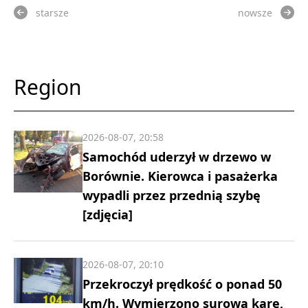
starsze
nowsze
Region
2026-08-07, 20:58
Samochód uderzył w drzewo w
Borównie. Kierowca i pasażerka
wypadli przez przednią szybę
[zdjęcia]
2026-08-07, 20:10
Przekroczył prędkość o ponad 50
km/h. Wymierzono surową karę,