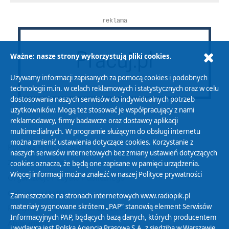
reklama
Ważne: nasze strony wykorzystują pliki cookies.
Używamy informacji zapisanych za pomocą cookies i podobnych
technologii m.in. w celach reklamowych i statystycznych oraz w celu
dostosowania naszych serwisów do indywidualnych potrzeb
użytkowników. Mogą też stosować je współpracujący z nami
reklamodawcy, firmy badawcze oraz dostawcy aplikacji
multimedialnych. W programie służącym do obsługi internetu
można zmienić ustawienia dotyczące cookies. Korzystanie z
Polityka Prywatności
naszych serwisów internetowych bez zmiany ustawień dotyczących
Zasady korzystania z Serwisu
cookies oznacza, że będą one zapisane w pamięci urządzenia.
Więcej informacji można znaleźć w naszej
Polityce prywatności
Organizacje Pożytku Publicznego
Cyfryzacja DAB+
Zamieszczone na stronach internetowych www.radiopik.pl
materiały sygnowane skrótem „PAP” stanowią element Serwisów
Polityka ochrony danych osobowych
Informacyjnych PAP, będących bazą danych, których producentem
Abonament
i wydawcą jest Polska Agencja Prasowa S.A. z siedzibą w Warszawie.