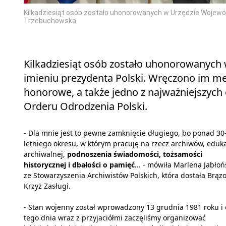
Kilkadziesiąt osób zostało uhonorowanych w Urzędzie Wojewó
Trzebuchowska
Kilkadziesiąt osób zostało uhonorowanyc
imieniu prezydenta Polski. Wręczono im meda
honorowe, a także jedno z najważniejszych 
Orderu Odrodzenia Polski.
- Dla mnie jest to pewne zamknięcie długiego, bo ponad 30
letniego okresu, w którym pracuję na rzecz archiwów, eduka
archiwalnej,
podnoszenia świadomości, tożsamości
historycznej i dbałości o pamięć
... - mówiła Marlena Jabłoń
ze Stowarzyszenia Archiwistów Polskich, która dostała Brąz
Krzyż Zasługi.
- Stan wojenny został wprowadzony 13 grudnia 1981 roku i
tego dnia wraz z przyjaciółmi zaczęliśmy organizować