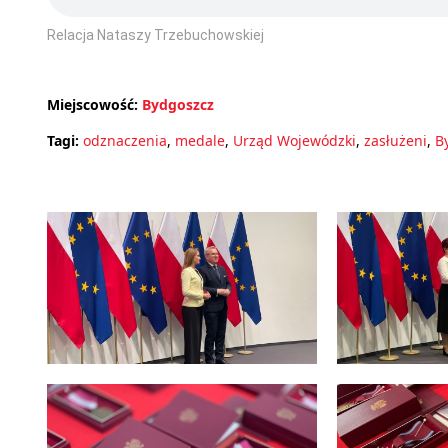
Relacja Nataszy Trzebuchowskiej
Miejscowość:
Bydgoszcz
Tagi:
odznaczenia
,
medale
,
Urząd Wojewódzki
,
zasłużeni
,
B