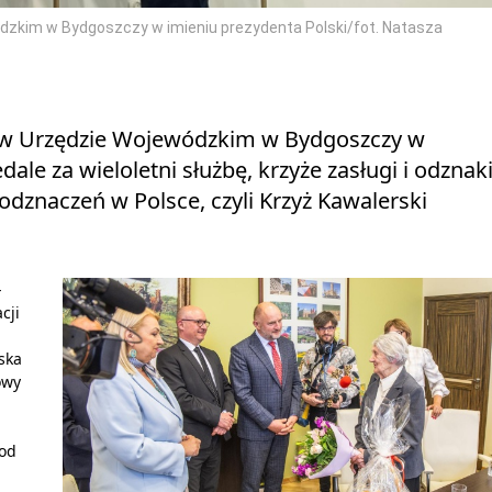
dzkim w Bydgoszczy w imieniu prezydenta Polski/fot. Natasza
h w Urzędzie Wojewódzkim w Bydgoszczy w
le za wieloletni służbę, krzyże zasługi i odznak
odznaczeń w Polsce, czyli Krzyż Kawalerski
-
cji
ska
owy
 od