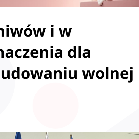
hiwów i w
aczenia dla
budowaniu wolnej