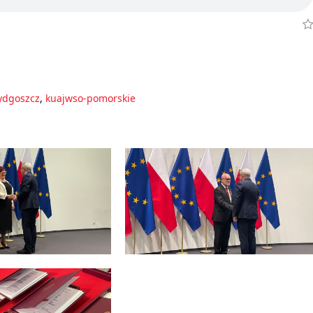
ydgoszcz
,
kuajwso-pomorskie