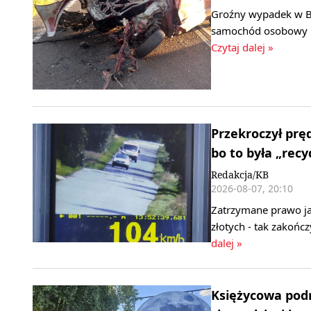
Groźny wypadek w B
samochód osobowy ud
Czytaj dalej »
Przekroczył pr
bo to była „rec
Redakcja/KB
2026-08-07, 20:10
Zatrzymane prawo ja
złotych - tak zakończ
dalej »
Księżycowa podr