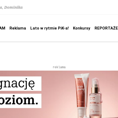
na, Dominika
AM
Reklama
Lato w rytmie PiK-a!
Konkursy
REPORTAŻE
reklama