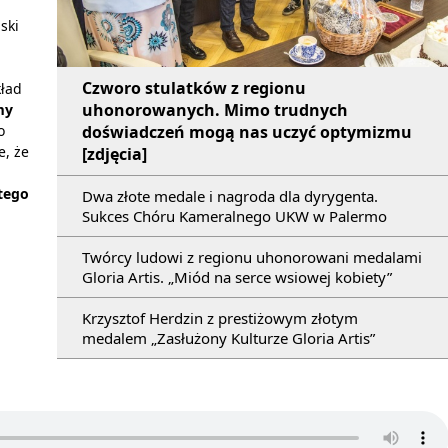
ski
Czworo stulatków z regionu
ład
uhonorowanych. Mimo trudnych
my
doświadczeń mogą nas uczyć optymizmu
o
e, że
[zdjęcia]
 tego
Dwa złote medale i nagroda dla dyrygenta.
Sukces Chóru Kameralnego UKW w Palermo
Twórcy ludowi z regionu uhonorowani medalami
Gloria Artis. „Miód na serce wsiowej kobiety”
Krzysztof Herdzin z prestiżowym złotym
medalem „Zasłużony Kulturze Gloria Artis”