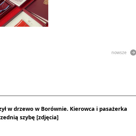
nowsze
ył w drzewo w Borównie. Kierowca i pasażerka
zednią szybę [zdjęcia]