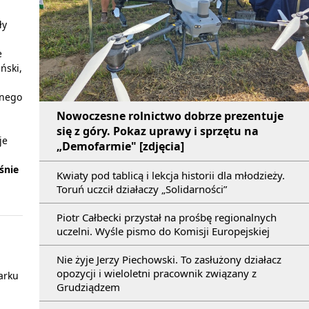
ły
e
ński,
znego
Nowoczesne rolnictwo dobrze prezentuje
się z góry. Pokaz uprawy i sprzętu na
je
„Demofarmie" [zdjęcia]
śnie
Kwiaty pod tablicą i lekcja historii dla młodzieży.
Toruń uczcił działaczy „Solidarności”
Piotr Całbecki przystał na prośbę regionalnych
uczelni. Wyśle pismo do Komisji Europejskiej
Nie żyje Jerzy Piechowski. To zasłużony działacz
opozycji i wieloletni pracownik związany z
arku
Grudziądzem