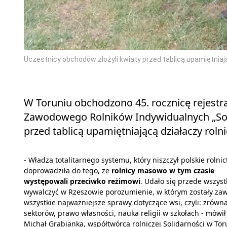
Uczestnicy obchodów złożyli kwiaty przed tablicą upamiętniają
W Toruniu obchodzono 45. rocznicę rejest
Zawodowego Rolników Indywidualnych „Soli
przed tablicą upamiętniającą działaczy rolni
- Władza totalitarnego systemu, który niszczył polskie rolnic
doprowadziła do tego, że
rolnicy masowo w tym czasie
występowali przeciwko reżimowi
. Udało się przede wszys
wywalczyć w Rzeszowie porozumienie, w którym zostały za
wszystkie najważniejsze sprawy dotyczące wsi, czyli: zrówn
sektorów, prawo własności, nauka religii w szkołach - mówił
Michał Grabianka, współtwórca rolniczej Solidarności w Tor