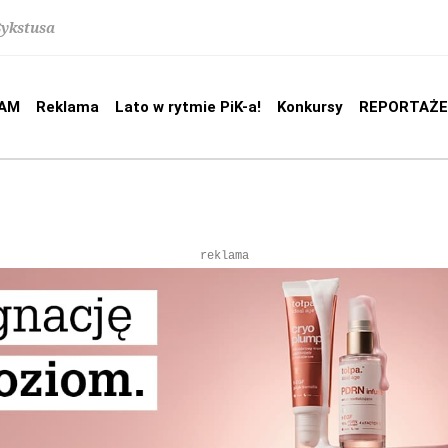
Sykstusa
AM
Reklama
Lato w rytmie PiK-a!
Konkursy
REPORTAŻE
reklama