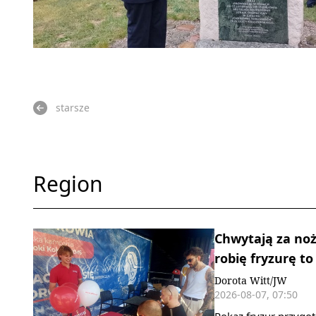
starsze
Region
Chwytają za noż
robię fryzurę to
Dorota Witt/JW
2026-08-07, 07:50