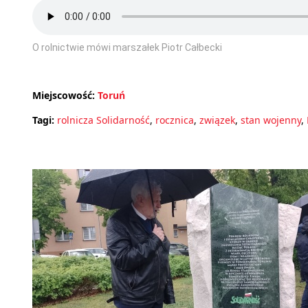
O rolnictwie mówi marszałek Piotr Całbecki
Miejscowość:
Toruń
Tagi:
rolnicza Solidarność
,
rocznica
,
związek
,
stan wojenny
,