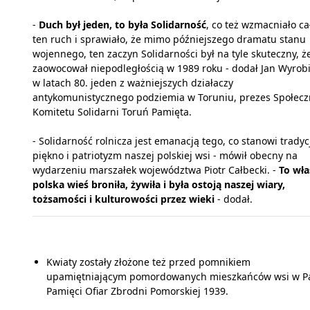
-
Duch był jeden, to była Solidarność
, co też wzmacniało ca
ten ruch i sprawiało, że mimo późniejszego dramatu stanu
wojennego, ten zaczyn Solidarności był na tyle skuteczny, ż
zaowocował niepodległością w 1989 roku - dodał Jan Wyrobi
w latach 80. jeden z ważniejszych działaczy
antykomunistycznego podziemia w Toruniu, prezes Społec
Komitetu Solidarni Toruń Pamięta.
- Solidarność rolnicza jest emanacją tego, co stanowi tradyc
piękno i patriotyzm naszej polskiej wsi - mówił obecny na
wydarzeniu marszałek województwa Piotr Całbecki. -
To wła
polska wieś broniła, żywiła i była ostoją naszej wiary,
tożsamości i kulturowości przez wieki
- dodał.
Kwiaty zostały złożone też przed pomnikiem
upamiętniającym pomordowanych mieszkańców wsi w P
Pamięci Ofiar Zbrodni Pomorskiej 1939.