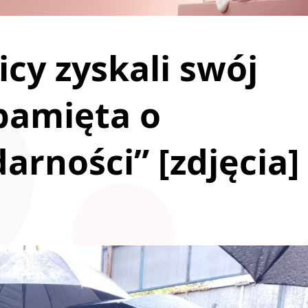
icy zyskali swój
pamięta o
darności” [zdjęcia]