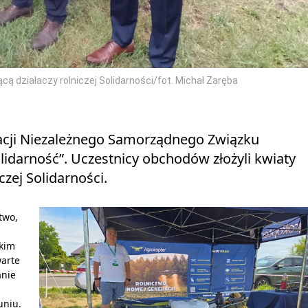
cą działaczy rolniczej Solidarności/fot. Michał Zaręba
racji Niezależnego Samorządnego Związku
darność”. Uczestnicy obchodów złożyli kwiaty
czej Solidarności.
two,
tkim
warte
anie
uniu.