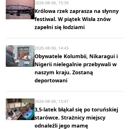
2026-08-06, 15:39
Królowa rzek zaprasza na słynny
festiwal. W piątek Wisła znów
zapełni się łodziami
2026-08-06, 14:43
Obywatele Kolumbii, Nikaragui i
Nigerii nielegalnie przebywali w
naszym kraju. Zostaną
deportowani
2026-08-06, 13:47
3,5-latek błąkał się po toruńskiej
starówce. Strażnicy miejscy
odnaleźli jego mamę