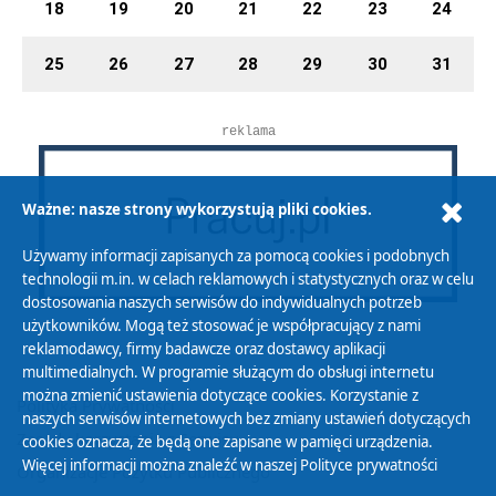
18
19
20
21
22
23
24
25
26
27
28
29
30
31
reklama
Ważne: nasze strony wykorzystują pliki cookies.
Używamy informacji zapisanych za pomocą cookies i podobnych
technologii m.in. w celach reklamowych i statystycznych oraz w celu
dostosowania naszych serwisów do indywidualnych potrzeb
użytkowników. Mogą też stosować je współpracujący z nami
reklamodawcy, firmy badawcze oraz dostawcy aplikacji
multimedialnych. W programie służącym do obsługi internetu
można zmienić ustawienia dotyczące cookies. Korzystanie z
Polityka Prywatności
naszych serwisów internetowych bez zmiany ustawień dotyczących
Zasady korzystania z Serwisu
cookies oznacza, że będą one zapisane w pamięci urządzenia.
Więcej informacji można znaleźć w naszej
Polityce prywatności
Organizacje Pożytku Publicznego