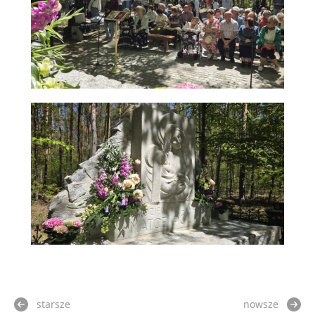
starsze
nowsze