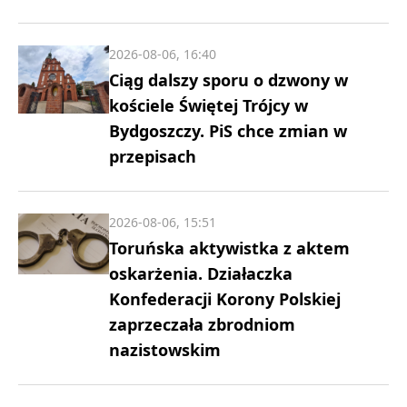
2026-08-06, 16:40
Ciąg dalszy sporu o dzwony w
kościele Świętej Trójcy w
Bydgoszczy. PiS chce zmian w
przepisach
2026-08-06, 15:51
Toruńska aktywistka z aktem
oskarżenia. Działaczka
Konfederacji Korony Polskiej
zaprzeczała zbrodniom
nazistowskim