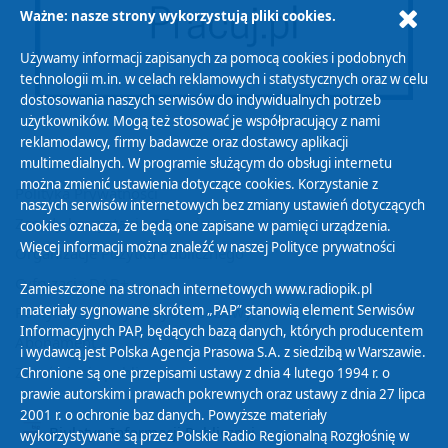
Ważne: nasze strony wykorzystują pliki cookies.
Używamy informacji zapisanych za pomocą cookies i podobnych
technologii m.in. w celach reklamowych i statystycznych oraz w celu
dostosowania naszych serwisów do indywidualnych potrzeb
użytkowników. Mogą też stosować je współpracujący z nami
reklamodawcy, firmy badawcze oraz dostawcy aplikacji
multimedialnych. W programie służącym do obsługi internetu
można zmienić ustawienia dotyczące cookies. Korzystanie z
Polityka Prywatności
naszych serwisów internetowych bez zmiany ustawień dotyczących
Zasady korzystania z Serwisu
cookies oznacza, że będą one zapisane w pamięci urządzenia.
Więcej informacji można znaleźć w naszej
Polityce prywatności
Organizacje Pożytku Publicznego
Cyfryzacja DAB+
Zamieszczone na stronach internetowych www.radiopik.pl
materiały sygnowane skrótem „PAP” stanowią element Serwisów
Polityka ochrony danych osobowych
Informacyjnych PAP, będących bazą danych, których producentem
Abonament
i wydawcą jest Polska Agencja Prasowa S.A. z siedzibą w Warszawie.
Zamówienia publiczne
Chronione są one przepisami ustawy z dnia 4 lutego 1994 r. o
prawie autorskim i prawach pokrewnych oraz ustawy z dnia 27 lipca
2001 r. o ochronie baz danych. Powyższe materiały
Biuletyn Informacji Publicznej
wykorzystywane są przez Polskie Radio Regionalną Rozgłośnię w