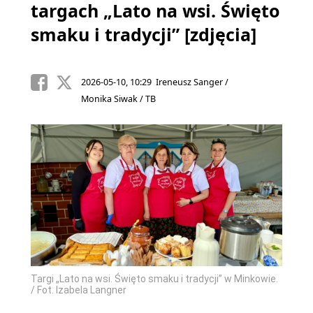
targach „Lato na wsi. Święto
smaku i tradycji” [zdjęcia]
2026-05-10, 10:29 Ireneusz Sanger /
Monika Siwak / TB
Targi „Lato na wsi. Święto smaku i tradycji” w Minkowie.
/ Fot. Izabela Langner