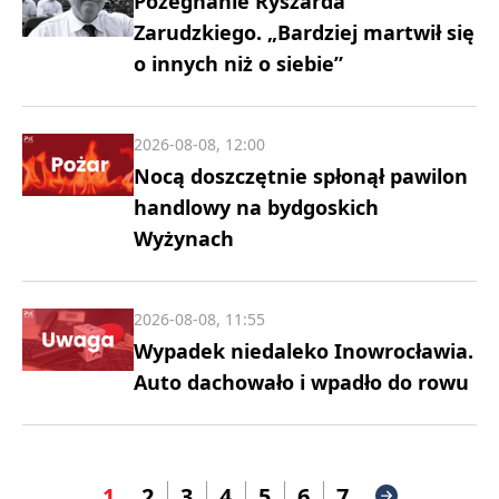
Pożegnanie Ryszarda
Zarudzkiego. „Bardziej martwił się
o innych niż o siebie”
2026-08-08, 12:00
Nocą doszczętnie spłonął pawilon
handlowy na bydgoskich
Wyżynach
2026-08-08, 11:55
Wypadek niedaleko Inowrocławia.
Auto dachowało i wpadło do rowu
1
2
3
4
5
6
7