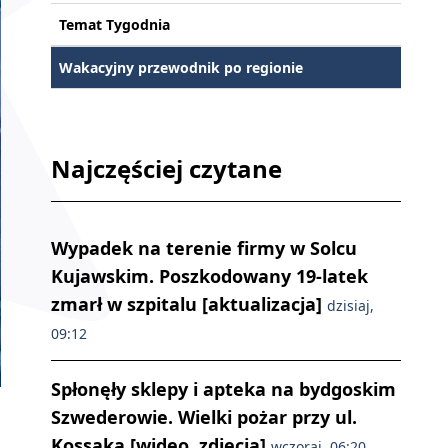
Temat Tygodnia
Wakacyjny przewodnik po regionie
Najczęściej czytane
Wypadek na terenie firmy w Solcu
Kujawskim. Poszkodowany 19-latek
zmarł w szpitalu [aktualizacja]
dzisiaj,
09:12
Spłonęły sklepy i apteka na bydgoskim
Szwederowie. Wielki pożar przy ul.
Kossaka [wideo, zdjęcia]
wczoraj, 06:20