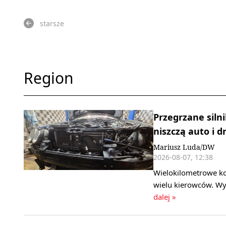
starsze
Region
Przegrzane silni
niszczą auto i d
Mariusz Luda/DW
2026-08-07, 12:38
Wielokilometrowe ko
wielu kierowców. Wy
dalej »