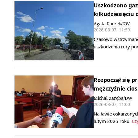
Uszkodzono gaz
kilkudziesięciu 
Agata Raczek/DW
2026-08-07, 11:59
Czasowo wstrzymano 
uszkodzenia rury po
Rozpoczął się pr
mężczyźnie cio
Michał Zaręba/DW
2026-08-07, 11:00
Na ławie oskarżonych
lutym 2025 roku.
Czy