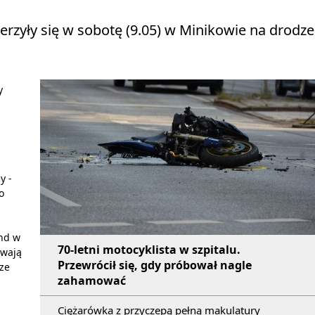
rzyły się w sobotę (9.05) w Minikowie na drodze
y
y -
o
end w
70-letni motocyklista w szpitalu.
ywają
Przewrócił się, gdy próbował nagle
dze
zahamować
Ciężarówka z przyczepą pełną makulatury