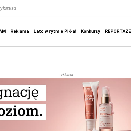
Sykstusa
AM
Reklama
Lato w rytmie PiK-a!
Konkursy
REPORTAŻE
reklama