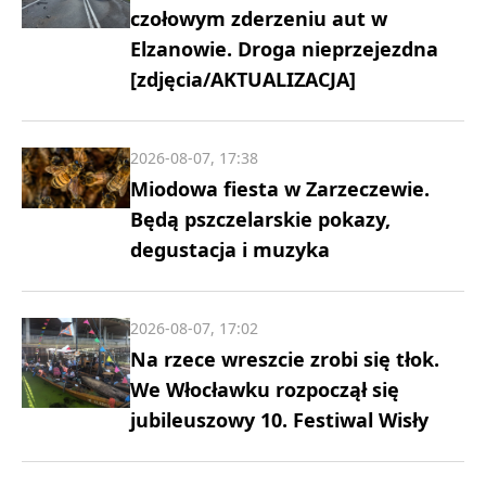
czołowym zderzeniu aut w
Elzanowie. Droga nieprzejezdna
[zdjęcia/AKTUALIZACJA]
2026-08-07, 17:38
Miodowa fiesta w Zarzeczewie.
Będą pszczelarskie pokazy,
degustacja i muzyka
2026-08-07, 17:02
Na rzece wreszcie zrobi się tłok.
We Włocławku rozpoczął się
jubileuszowy 10. Festiwal Wisły