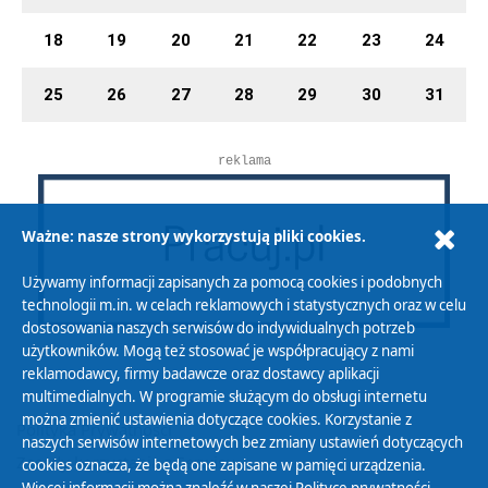
18
19
20
21
22
23
24
25
26
27
28
29
30
31
reklama
Ważne: nasze strony wykorzystują pliki cookies.
Używamy informacji zapisanych za pomocą cookies i podobnych
technologii m.in. w celach reklamowych i statystycznych oraz w celu
dostosowania naszych serwisów do indywidualnych potrzeb
użytkowników. Mogą też stosować je współpracujący z nami
reklamodawcy, firmy badawcze oraz dostawcy aplikacji
multimedialnych. W programie służącym do obsługi internetu
można zmienić ustawienia dotyczące cookies. Korzystanie z
Polityka Prywatności
naszych serwisów internetowych bez zmiany ustawień dotyczących
Zasady korzystania z Serwisu
cookies oznacza, że będą one zapisane w pamięci urządzenia.