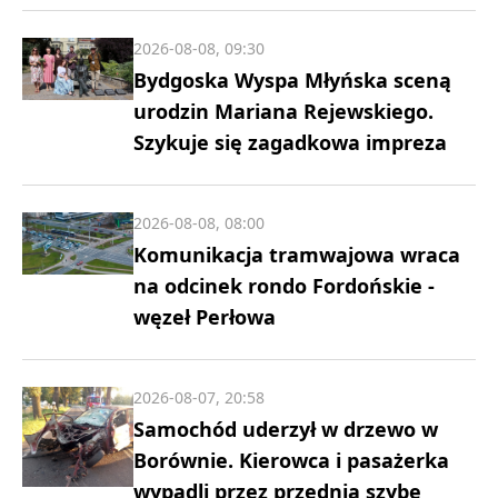
2026-08-08, 09:30
Bydgoska Wyspa Młyńska sceną
urodzin Mariana Rejewskiego.
Szykuje się zagadkowa impreza
2026-08-08, 08:00
Komunikacja tramwajowa wraca
na odcinek rondo Fordońskie -
węzeł Perłowa
2026-08-07, 20:58
Samochód uderzył w drzewo w
Borównie. Kierowca i pasażerka
wypadli przez przednią szybę