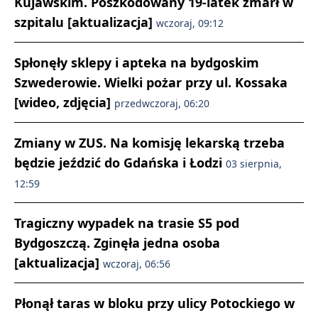
Kujawskim. Poszkodowany 19-latek zmarł w
szpitalu [aktualizacja]
wczoraj, 09:12
Spłonęły sklepy i apteka na bydgoskim
Szwederowie. Wielki pożar przy ul. Kossaka
[wideo, zdjęcia]
przedwczoraj, 06:20
Zmiany w ZUS. Na komisję lekarską trzeba
będzie jeździć do Gdańska i Łodzi
03 sierpnia,
12:59
Tragiczny wypadek na trasie S5 pod
Bydgoszczą. Zginęła jedna osoba
[aktualizacja]
wczoraj, 06:56
Płonął taras w bloku przy ulicy Potockiego w