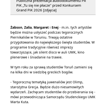
Publiczna prezentacja audiodokumentu PR
PiK „Tu się nie płacze" przed Konkursem
Grand PiK 2026 [zdjęcia]
Żabson
,
Zalia
,
Margaret
i
Enej
- m.in. tych artystów
będzie można usłyszeć podczas tegorocznych
Piernikaliów w Toruniu. Trwają ostatnie
przygotowania do największego święta studentów. W
programie tradycyjnie również imprezy
towarzyszące, jak silent disco w auli UMK, kino
plenerowe i śniadanie na trawie.
W tym roku za sprawą studentów Toruń zamieni się
na kilka dni w siedzibę greckich bogów.
- Tegoroczną tematyką juwenaliów jest Olimp,
starożytna Grecja. Będzie dużo niesamowitych
wydarzeń. Zachęcam studentów do przebierania się -
mówi przewodnicząca Samorządu Studenckiego UMK
Marta Kuta.