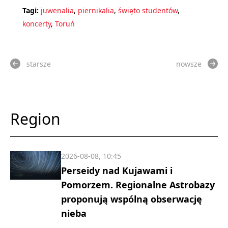
Tagi:
juwenalia
,
piernikalia
,
święto studentów
,
koncerty
,
Toruń
starsze
nowsze
Region
2026-08-08, 10:45
Perseidy nad Kujawami i
Pomorzem. Regionalne Astrobazy
proponują wspólną obserwację
nieba