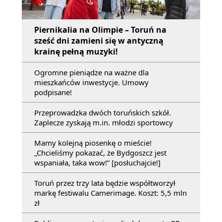
Piernikalia na Olimpie – Toruń na
sześć dni zamieni się w antyczną
krainę pełną muzyki!
Ogromne pieniądze na ważne dla
mieszkańców inwestycje. Umowy
podpisane!
Przeprowadzka dwóch toruńskich szkół.
Zaplecze zyskają m.in. młodzi sportowcy
Mamy kolejną piosenkę o mieście!
„Chcieliśmy pokazać, że Bydgoszcz jest
wspaniała, taka wow!” [posłuchajcie!]
Toruń przez trzy lata będzie współtworzył
markę festiwalu Camerimage. Koszt: 5,5 mln
zł