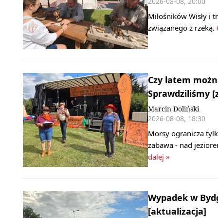
2026-08-08, 20:00
Miłośników Wisły i t
związanego z rzeką.
C
Czy latem można
Sprawdziliśmy [z
Marcin Doliński
2026-08-08, 18:30
Morsy ogranicza tylko
zabawa - nad jezior
dalej »
Wypadek w Bydgo
[aktualizacja]