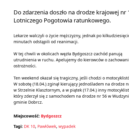
Do zdarzenia doszło na drodze krajowej nr
Lotniczego Pogotowia ratunkowego.
Lekarze walczyli o życie mężczyzny, jednak po kilkudziesięci
minutach odstąpili od reanimacji.
W tej chwili w okolicach węzła Bydgoszcz-zachód panują
utrudnienia w ruchu. Apelujemy do kierowców o zachowani
ostrożności.
Ten weekend okazał się tragiczny, jeśli chodzi o motocyklist
W sobotę (18.04.) zginął kierujący jednośladem na drodze n
w Strzelnie Klasztornym, a w piątek (17.04.) inny motocyklist
który zderzył się z samochodem na drodze nr 56 w Wudzyn
gminie Dobrcz.
Miejscowość:
Bydgoszcz
Tagi:
DK 10
,
Pawłówek
,
wypadek