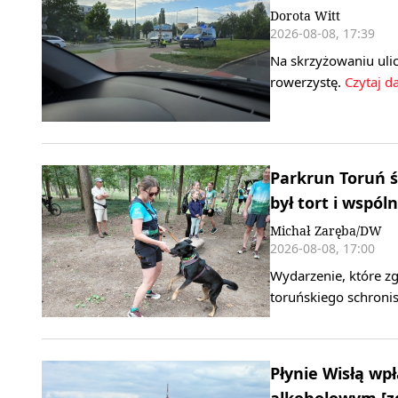
Dorota Witt
2026-08-08, 17:39
Na skrzyżowaniu ulic
rowerzystę.
Czytaj da
Parkrun Toruń ś
był tort i wspóln
Michał Zaręba/DW
2026-08-08, 17:00
Wydarzenie, które z
toruńskiego schroni
Płynie Wisłą w