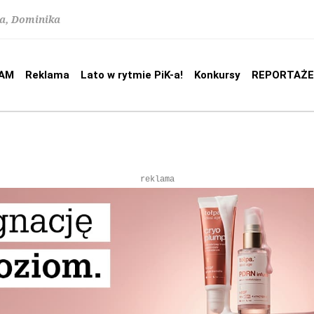
na, Dominika
AM
Reklama
Lato w rytmie PiK-a!
Konkursy
REPORTAŻE
reklama