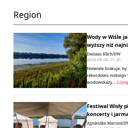
Region
Wody w Wiśle ja
wyższy niż najni
Damian Klich/DW
2026-08-08, 21:30
Niewiele brakuje, b
rekordowo niskiego 
wodowskazy…
Czytaj
Festiwal Wisły 
koncerty i jarma
Agnieszka Marszał/