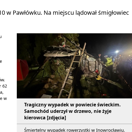
 10 w Pawłówku. Na miejscu lądował śmigłowiec
u
e
ów.
r 62
a,
ie w
Tragiczny wypadek w powiecie świeckim.
Samochód uderzył w drzewo, nie żyje
kierowca [zdjęcia]
Śmiertelny wypadek rowerzystki w Inowrocławiu.