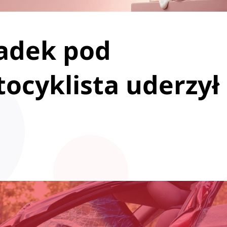
adek pod
ocyklista uderzył