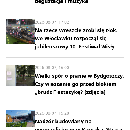
degustacja i muzyka
2026-08-07, 17:02
Na rzece wreszcie zrobi się tłok.
We Włocławku rozpoczął się
jubileuszowy 10. Festiwal Wisły
2026-08-07, 16:00
Wielki spór o pranie w Bydgoszczy.
Czy wieszanie go przed blokiem
„brudzi” estetykę? [zdjęcia]
2026-08-07, 15:28
Nadzór budowlany na
pogorzelisku przy Kossaka. Straty