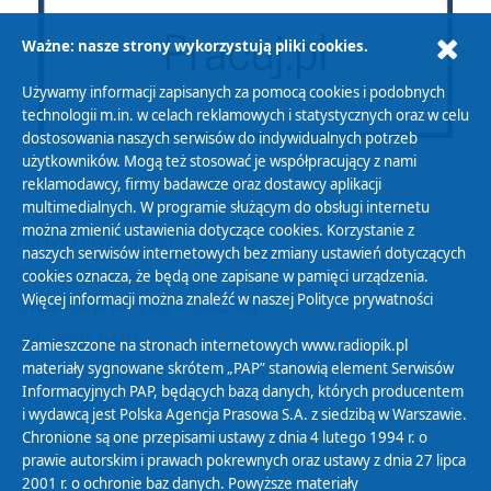
Ważne: nasze strony wykorzystują pliki cookies.
Używamy informacji zapisanych za pomocą cookies i podobnych
technologii m.in. w celach reklamowych i statystycznych oraz w celu
dostosowania naszych serwisów do indywidualnych potrzeb
użytkowników. Mogą też stosować je współpracujący z nami
reklamodawcy, firmy badawcze oraz dostawcy aplikacji
multimedialnych. W programie służącym do obsługi internetu
można zmienić ustawienia dotyczące cookies. Korzystanie z
Polityka Prywatności
naszych serwisów internetowych bez zmiany ustawień dotyczących
Zasady korzystania z Serwisu
cookies oznacza, że będą one zapisane w pamięci urządzenia.
Więcej informacji można znaleźć w naszej
Polityce prywatności
Organizacje Pożytku Publicznego
Cyfryzacja DAB+
Zamieszczone na stronach internetowych www.radiopik.pl
materiały sygnowane skrótem „PAP” stanowią element Serwisów
Polityka ochrony danych osobowych
Informacyjnych PAP, będących bazą danych, których producentem
Abonament
i wydawcą jest Polska Agencja Prasowa S.A. z siedzibą w Warszawie.
Zamówienia publiczne
Chronione są one przepisami ustawy z dnia 4 lutego 1994 r. o
prawie autorskim i prawach pokrewnych oraz ustawy z dnia 27 lipca
2001 r. o ochronie baz danych. Powyższe materiały