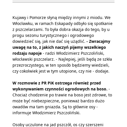
Kujawy i Pomorze słyną między innymi z miodu. We
Włocławku, w ramach Eskapady odbyło się spotkanie
z pszczelarzami. To była dobra okazja do tego, by u
progu sezonu turystycznego i ogrodowego
dowiedzieć się, jak nie dać się użądlić.
- Zwracajmy
uwagę na to, z jakich naczyń pijemy wszelkiego
rodzaju napoje
- radzi Włodzimierz Pszczoliński,
włocławski pszczelarz. - Najlepiej, jeśli będą ze szkła
przezroczystego, w ten sposób będziemy wiedzieli,
czy cokolwiek jest w tym utopione, czy nie - dodaje.
W rozmowie z PR PiK ostrzega również przed
wykonywaniem czynności ogrodowych na boso.
-
Chociaż chodzenie po trawie na boso jest zdrowe, to
może być niebezpieczne, ponieważ bardzo dużo
owadów ma tam gniazda. Są to głównie osy -
informuje Włodzimierz Pszczoliński.
Osoby uczulone na jad pszczół, os czy szerszeni