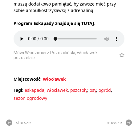
muszą dodatkowo pamiętać, by zawsze mieć przy
sobie ampułkostrzykawkę z adrenaliną.
Program Eskapady znajduje się
TUTAJ
.
Mówi Włodzimierz Pszczoliński, włocławski
pszczelarz
Miejscowość:
Włocławek
Tagi:
eskapada
,
włocławek
,
pszczoły
,
osy
,
ogród
,
sezon ogrodowy
starsze
nowsze