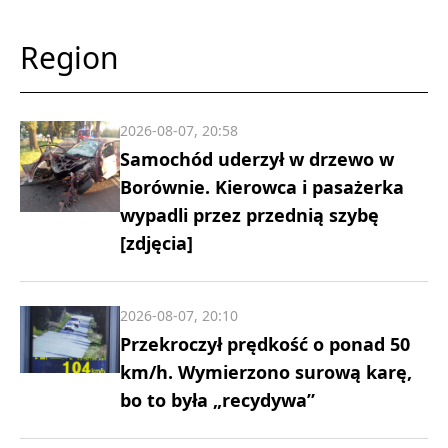
Region
2026-08-07, 20:58
Samochód uderzył w drzewo w
Borównie. Kierowca i pasażerka
wypadli przez przednią szybę
[zdjęcia]
2026-08-07, 20:10
Przekroczył prędkość o ponad 50
km/h. Wymierzono surową karę,
bo to była „recydywa”