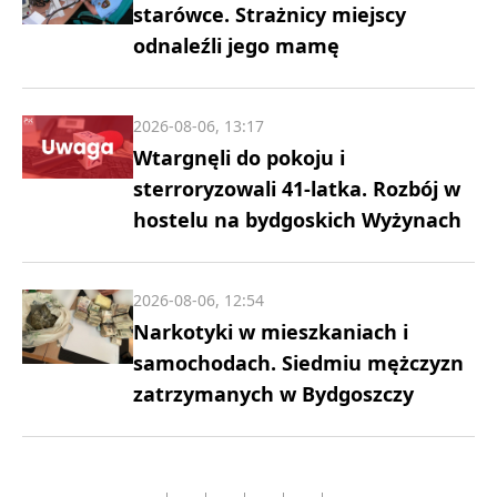
starówce. Strażnicy miejscy
odnaleźli jego mamę
2026-08-06, 13:17
Wtargnęli do pokoju i
sterroryzowali 41-latka. Rozbój w
hostelu na bydgoskich Wyżynach
2026-08-06, 12:54
Narkotyki w mieszkaniach i
samochodach. Siedmiu mężczyzn
zatrzymanych w Bydgoszczy