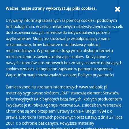
Ważne: nasze strony wykorzystują pliki cookies.
Używamy informacji zapisanych za pomocą cookies i podobnych
technologii m.in. w celach reklamowych i statystycznych oraz w celu
dostosowania naszych serwisów do indywidualnych potrzeb
użytkowników. Mogą też stosować je współpracujący z nami
reklamodawcy, firmy badawcze oraz dostawcy aplikacji
multimedialnych. W programie służącym do obsługi internetu
można zmienić ustawienia dotyczące cookies. Korzystanie z
Polityka Prywatności
naszych serwisów internetowych bez zmiany ustawień dotyczących
Zasady korzystania z Serwisu
cookies oznacza, że będą one zapisane w pamięci urządzenia.
Więcej informacji można znaleźć w naszej
Polityce prywatności
Organizacje Pożytku Publicznego
Cyfryzacja DAB+
Zamieszczone na stronach internetowych www.radiopik.pl
materiały sygnowane skrótem „PAP” stanowią element Serwisów
Polityka ochrony danych osobowych
Informacyjnych PAP, będących bazą danych, których producentem
Abonament
i wydawcą jest Polska Agencja Prasowa S.A. z siedzibą w Warszawie.
Zamówienia publiczne
Chronione są one przepisami ustawy z dnia 4 lutego 1994 r. o
prawie autorskim i prawach pokrewnych oraz ustawy z dnia 27 lipca
2001 r. o ochronie baz danych. Powyższe materiały
Biuletyn Informacji Publicznej