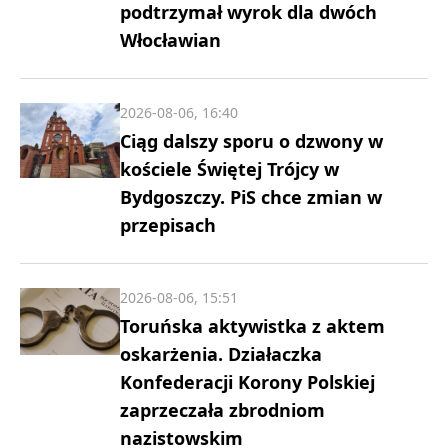
podtrzymał wyrok dla dwóch
Włocławian
2026-08-06, 16:40
Ciąg dalszy sporu o dzwony w
kościele Świętej Trójcy w
Bydgoszczy. PiS chce zmian w
przepisach
2026-08-06, 15:51
Toruńska aktywistka z aktem
oskarżenia. Działaczka
Konfederacji Korony Polskiej
zaprzeczała zbrodniom
nazistowskim