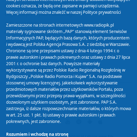
Zasady korzystania z Serwisu
cookies oznacza, że będą one zapisane w pamięci urządzenia.
Więcej informacji można znaleźć w naszej
Polityce prywatności
Organizacje Pożytku Publicznego
Cyfryzacja DAB+
Zamieszczone na stronach internetowych www.radiopik.pl
materiały sygnowane skrótem „PAP” stanowią element Serwisów
Polityka ochrony danych osobowych
Informacyjnych PAP, będących bazą danych, których producentem
Abonament
i wydawcą jest Polska Agencja Prasowa S.A. z siedzibą w Warszawie.
Zamówienia publiczne
Chronione są one przepisami ustawy z dnia 4 lutego 1994 r. o
prawie autorskim i prawach pokrewnych oraz ustawy z dnia 27 lipca
2001 r. o ochronie baz danych. Powyższe materiały
Biuletyn Informacji Publicznej
wykorzystywane są przez Polskie Radio Regionalną Rozgłośnię w
Bydgoszczy „Polskie Radio Pomorza i Kujaw” S.A. na podstawie
stosownej umowy licencyjnej. Jakiekolwiek wykorzystywanie
przedmiotowych materiałów przez użytkowników Portalu, poza
przewidzianymi przez przepisy prawa wyjątkami, w szczególności
dozwolonym użytkiem osobistym, jest zabronione. PAP S.A.
zastrzega, iż dalsze rozpowszechnianie materiałów, o których mowa
w art. 25 ust. 1 pkt. b) ustawy o prawie autorskim i prawach
pokrewnych, jest zabronione.
Rozumiem i wchodzę na stronę
Projekt i realizacja: © 2022
Webtom.pl
/
strony www Piła