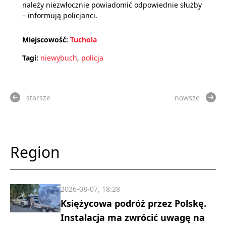
należy niezwłocznie powiadomić odpowiednie służby
– informują policjanci.
Miejscowość:
Tuchola
Tagi:
niewybuch
,
policja
starsze
nowsze
Region
2026-08-07, 18:28
Księżycowa podróż przez Polskę.
Instalacja ma zwrócić uwagę na