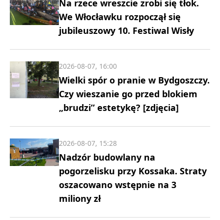
Na rzece wreszcie zrobi się tłok.
We Włocławku rozpoczął się
jubileuszowy 10. Festiwal Wisły
2026-08-07, 16:00
Wielki spór o pranie w Bydgoszczy.
Czy wieszanie go przed blokiem
„brudzi” estetykę? [zdjęcia]
2026-08-07, 15:28
Nadzór budowlany na
pogorzelisku przy Kossaka. Straty
oszacowano wstępnie na 3
miliony zł