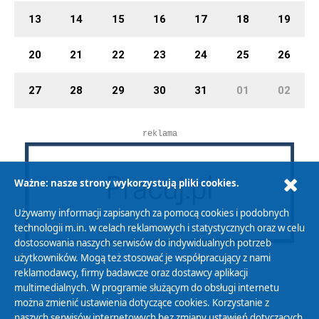
13
14
15
16
17
18
19
20
21
22
23
24
25
26
27
28
29
30
31
01
02
reklama
Ważne: nasze strony wykorzystują pliki cookies.
Używamy informacji zapisanych za pomocą cookies i podobnych
technologii m.in. w celach reklamowych i statystycznych oraz w celu
dostosowania naszych serwisów do indywidualnych potrzeb
użytkowników. Mogą też stosować je współpracujący z nami
reklamodawcy, firmy badawcze oraz dostawcy aplikacji
multimedialnych. W programie służącym do obsługi internetu
można zmienić ustawienia dotyczące cookies. Korzystanie z
Polityka Prywatności
naszych serwisów internetowych bez zmiany ustawień dotyczących