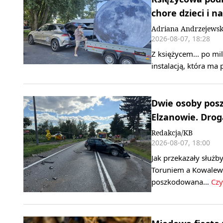
chore dzieci i n
Adriana Andrzejews
2026-08-07, 18:28
Z księżycem... po mi
instalacją, która ma
Dwie osoby pos
Elzanowie. Drog
Redakcja/KB
2026-08-07, 18:00
Jak przekazały służb
Toruniem a Kowalewe
poszkodowana…
Czy