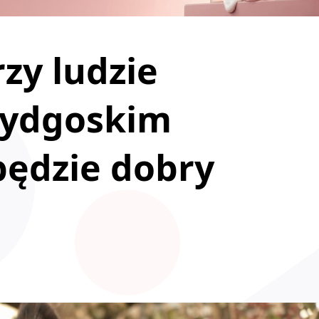
zy ludzie
 bydgoskim
będzie dobry