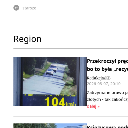
starsze
Region
Przekroczył pr
bo to była „rec
Redakcja/KB
2026-08-07, 20:10
Zatrzymane prawo ja
złotych - tak zakończ
dalej »
Księżycowa podr