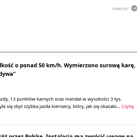
nowsze
ędkość o ponad 50 km/h. Wymierzono surową karę,
ydywa”
zdy, 13 punktów karnych oraz mandat w wysokości 3 tys.
yła się zbyt szybka jazda kierowcy, który, jak się okazało…
Czytaj
óż przez Polskę. Instalacja ma zwrócić uwagę na