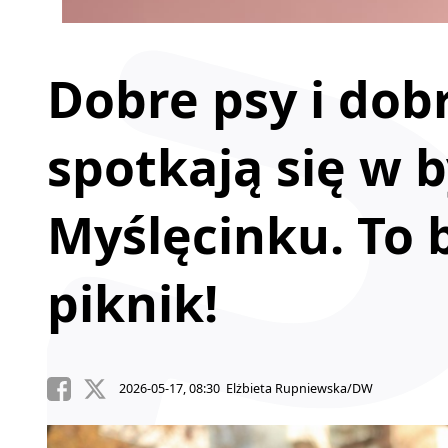
Dobre psy i dobr
spotkają się w
Myślęcinku. To 
piknik!
2026-05-17, 08:30 Elżbieta Rupniewska/DW