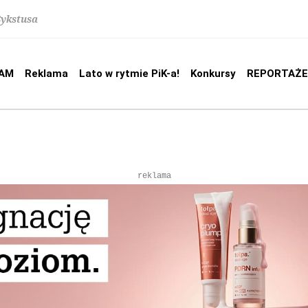
Sykstusa
AM
Reklama
Lato w rytmie PiK-a!
Konkursy
REPORTAŻE
reklama