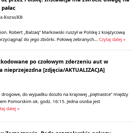
a pałac
ka-Kuras/KB
lion. Robert „Balzaq” Markowski ruszył w Polskę z księżycową
 przyciągnąć do jego zbiórki. Połowę zebranych…
Czytaj dalej »
zkodowane po czołowym zderzeniu aut w
a nieprzejezdna [zdjęcia/AKTUALIZACJA]
y drogowe, do wypadku doszło na krajowej „piętnastce” między
m Pomorskim ok. godz. 16:15. Jedna osoba jest
taj dalej »