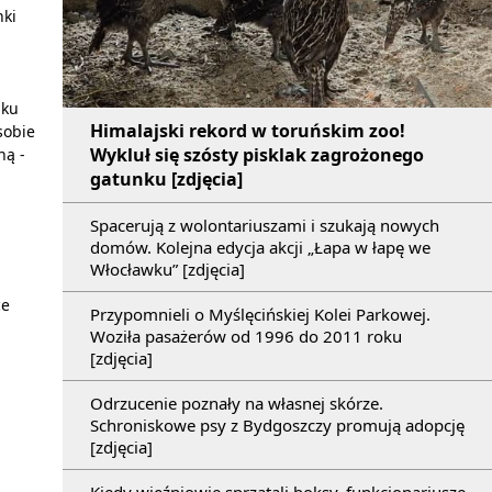
nki
iku
Himalajski rekord w toruńskim zoo!
sobie
Wykluł się szósty pisklak zagrożonego
ną -
gatunku [zdjęcia]
Spacerują z wolontariuszami i szukają nowych
domów. Kolejna edycja akcji „Łapa w łapę we
Włocławku” [zdjęcia]
ce
Przypomnieli o Myślęcińskiej Kolei Parkowej.
Woziła pasażerów od 1996 do 2011 roku
[zdjęcia]
Odrzucenie poznały na własnej skórze.
Schroniskowe psy z Bydgoszczy promują adopcję
[zdjęcia]
Kiedy więźniowie sprzątali boksy, funkcjonariusze