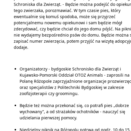
Schroniska dla Zwierząt. - Będzie można podejść do opieku
tego zwierzaka, porozmawiać. W tym czasie pies, który
ewentualnie się komuś spodoba, może się przyjrzeć
potencjalnemu nowemu opiekunowi i sam będzie mógł
zdecydować, czy będzie chciał do jego domu pójść. Na pikn
nie wydajemy bezpośrednio psów do domu. Będzie można 
zapisać numer zwierzęcia, potem przyjść na wizytę adopcyj
dodaje.
Organizatorzy - bydgoskie Schronisko dla Zwierząt i
Kujawsko-Pomorski Oddział OTOZ Animals - zaprosili na
Polanę Różopole zaprzyjaźnione organizacje prozwierzę
oraz specjalistów z Politechniki Bydgoskiej w zakresie
zoofizjoterapii czy groomingu.
Będzie też można przekonać się, co potrafi pies „dobrze
wychowany”, a od strażaków ochotników - nauczyć się
udzielania pierwszej pomocy.
Niedzielny piknik na Różopolu potrwa od godz. 10 do 15.