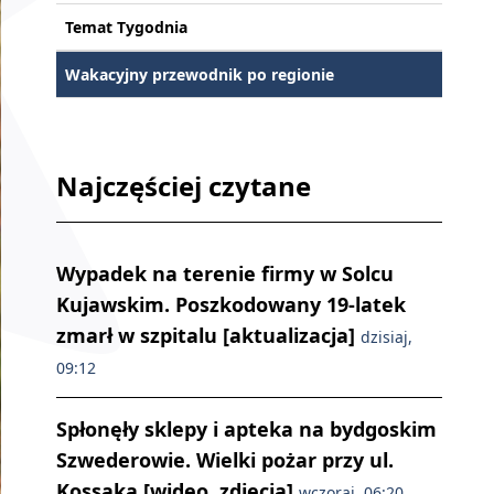
Temat Tygodnia
Wakacyjny przewodnik po regionie
Najczęściej czytane
Wypadek na terenie firmy w Solcu
Kujawskim. Poszkodowany 19-latek
zmarł w szpitalu [aktualizacja]
dzisiaj,
09:12
Spłonęły sklepy i apteka na bydgoskim
Szwederowie. Wielki pożar przy ul.
Kossaka [wideo, zdjęcia]
wczoraj, 06:20