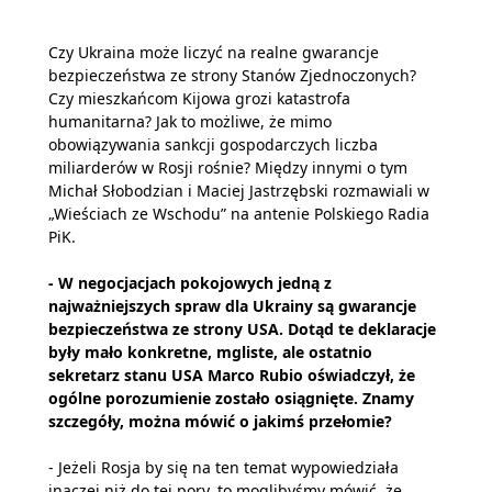
Czy Ukraina może liczyć na realne gwarancje
bezpieczeństwa ze strony Stanów Zjednoczonych?
Czy mieszkańcom Kijowa grozi katastrofa
humanitarna? Jak to możliwe, że mimo
obowiązywania sankcji gospodarczych liczba
miliarderów w Rosji rośnie? Między innymi o tym
Michał Słobodzian i Maciej Jastrzębski rozmawiali w
„Wieściach ze Wschodu” na antenie Polskiego Radia
PiK.
- W negocjacjach pokojowych jedną z
najważniejszych spraw dla Ukrainy są gwarancje
bezpieczeństwa ze strony USA. Dotąd te deklaracje
były mało konkretne, mgliste, ale ostatnio
sekretarz stanu USA Marco Rubio oświadczył, że
ogólne porozumienie zostało osiągnięte. Znamy
szczegóły, można mówić o jakimś przełomie?
- Jeżeli Rosja by się na ten temat wypowiedziała
inaczej niż do tej pory, to moglibyśmy mówić, że