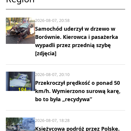
2026-08-07, 20:58
Samochód uderzył w drzewo w
Borównie. Kierowca i pasażerka
wypadli przez przednią szybę
[zdjęcia]
2026-08-07, 20:10
Przekroczył prędkość o ponad 50
km/h. Wymierzono surową karę,
bo to była „recydywa”
2026-08-07, 18:28
Księżycowa podróż przez Polskę.