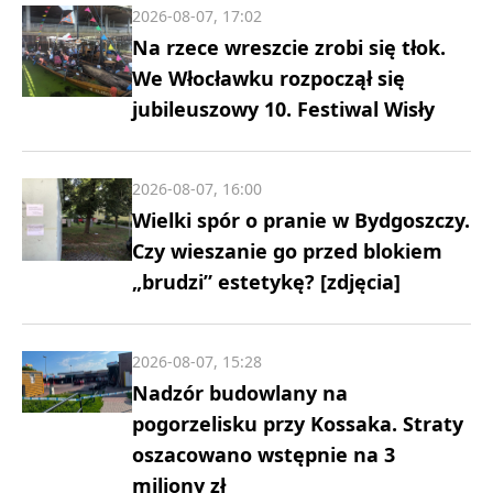
2026-08-07, 17:02
Na rzece wreszcie zrobi się tłok.
We Włocławku rozpoczął się
jubileuszowy 10. Festiwal Wisły
2026-08-07, 16:00
Wielki spór o pranie w Bydgoszczy.
Czy wieszanie go przed blokiem
„brudzi” estetykę? [zdjęcia]
2026-08-07, 15:28
Nadzór budowlany na
pogorzelisku przy Kossaka. Straty
oszacowano wstępnie na 3
miliony zł