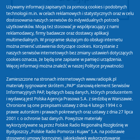
Używamy informacji zapisanych za pomocą cookies i podobnych
technologii m.in. w celach reklamowych i statystycznych oraz w celu
dostosowania naszych serwisów do indywidualnych potrzeb
użytkowników. Mogą też stosować je współpracujący z nami
reklamodawcy, firmy badawcze oraz dostawcy aplikacji
multimedialnych. W programie służącym do obsługi internetu
można zmienić ustawienia dotyczące cookies. Korzystanie z
Polityka Prywatności
naszych serwisów internetowych bez zmiany ustawień dotyczących
Zasady korzystania z Serwisu
cookies oznacza, że będą one zapisane w pamięci urządzenia.
Więcej informacji można znaleźć w naszej
Polityce prywatności
Organizacje Pożytku Publicznego
Cyfryzacja DAB+
Zamieszczone na stronach internetowych www.radiopik.pl
materiały sygnowane skrótem „PAP” stanowią element Serwisów
Polityka ochrony danych osobowych
Informacyjnych PAP, będących bazą danych, których producentem
Abonament
i wydawcą jest Polska Agencja Prasowa S.A. z siedzibą w Warszawie.
Zamówienia publiczne
Chronione są one przepisami ustawy z dnia 4 lutego 1994 r. o
prawie autorskim i prawach pokrewnych oraz ustawy z dnia 27 lipca
2001 r. o ochronie baz danych. Powyższe materiały
Biuletyn Informacji Publicznej
wykorzystywane są przez Polskie Radio Regionalną Rozgłośnię w
Bydgoszczy „Polskie Radio Pomorza i Kujaw” S.A. na podstawie
stosownej umowy licencyjnej. Jakiekolwiek wykorzystywanie