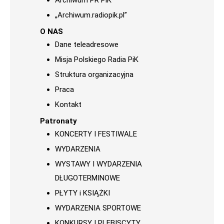
Archiwum PR PiK
„Archiwum.radiopik.pl”
O NAS
Dane teleadresowe
Misja Polskiego Radia PiK
Struktura organizacyjna
Praca
Kontakt
Patronaty
KONCERTY I FESTIWALE
WYDARZENIA
WYSTAWY I WYDARZENIA
DŁUGOTERMINOWE
PŁYTY i KSIĄŻKI
WYDARZENIA SPORTOWE
KONKURSY I PLEBISCYTY