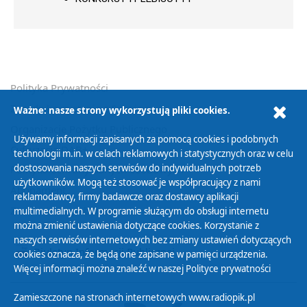
Polityka Prywatności
Zasady korzystania z Serwisu
Ważne: nasze strony wykorzystują pliki cookies.
Organizacje Pożytku Publicznego
Używamy informacji zapisanych za pomocą cookies i podobnych
Cyfryzacja DAB+
technologii m.in. w celach reklamowych i statystycznych oraz w celu
dostosowania naszych serwisów do indywidualnych potrzeb
Polityka ochrony danych osobowych
użytkowników. Mogą też stosować je współpracujący z nami
Abonament
reklamodawcy, firmy badawcze oraz dostawcy aplikacji
Zamówienia publiczne
multimedialnych. W programie służącym do obsługi internetu
można zmienić ustawienia dotyczące cookies. Korzystanie z
naszych serwisów internetowych bez zmiany ustawień dotyczących
Biuletyn Informacji Publicznej
cookies oznacza, że będą one zapisane w pamięci urządzenia.
Więcej informacji można znaleźć w naszej
Polityce prywatności
Zamieszczone na stronach internetowych www.radiopik.pl