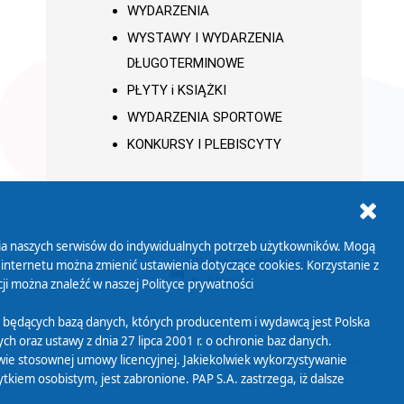
WYDARZENIA
WYSTAWY I WYDARZENIA
DŁUGOTERMINOWE
PŁYTY i KSIĄŻKI
WYDARZENIA SPORTOWE
KONKURSY I PLEBISCYTY
ania naszych serwisów do indywidualnych potrzeb użytkowników. Mogą
AB+
Biuletyn Informacji
 internetu można zmienić ustawienia dotyczące cookies. Korzystanie z
Publicznej
ji można znaleźć w naszej
Polityce prywatności
 będących bazą danych, których producentem i wydawcą jest Polska
h oraz ustawy z dnia 27 lipca 2001 r. o ochronie baz danych.
wie stosownej umowy licencyjnej. Jakiekolwiek wykorzystywanie
iem osobistym, jest zabronione. PAP S.A. zastrzega, iż dalsze