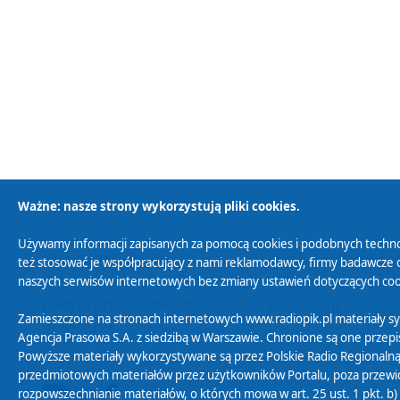
Ważne: nasze strony wykorzystują pliki cookies.
Używamy informacji zapisanych za pomocą cookies i podobnych techno
Polityka Prywatności
Zasady korzystania z
też stosować je współpracujący z nami reklamodawcy, firmy badawcze o
naszych serwisów internetowych bez zmiany ustawień dotyczących cook
Polityka ochrony danych
Abonament
Zamieszczone na stronach internetowych www.radiopik.pl materiały 
osobowych
Agencja Prasowa S.A. z siedzibą w Warszawie. Chronione są one przepis
Powyższe materiały wykorzystywane są przez Polskie Radio Regionalną
przedmiotowych materiałów przez użytkowników Portalu, poza przewidz
rozpowszechnianie materiałów, o których mowa w art. 25 ust. 1 pkt. b