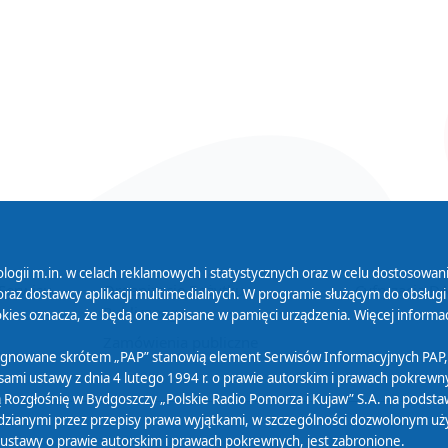
logii m.in. w celach reklamowych i statystycznych oraz w celu dostosow
 Serwisu
Organizacje Pożytku
Cyfryzacja D
raz dostawcy aplikacji multimedialnych. W programie służącym do obsługi
Publicznego
ies oznacza, że będą one zapisane w pamięci urządzenia. Więcej informac
Zamówienia publiczne
sygnowane skrótem „PAP” stanowią element Serwisów Informacyjnych PAP,
ami ustawy z dnia 4 lutego 1994 r. o prawie autorskim i prawach pokrewnyc
 Rozgłośnię w Bydgoszczy „Polskie Radio Pomorza i Kujaw” S.A. na podsta
ianymi przez przepisy prawa wyjątkami, w szczególności dozwolonym użytk
) ustawy o prawie autorskim i prawach pokrewnych, jest zabronione.