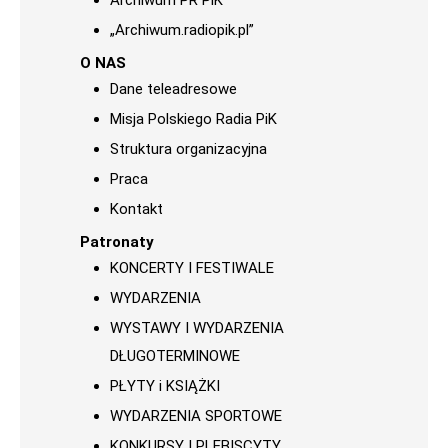
Archiwum PR PiK
„Archiwum.radiopik.pl”
O NAS
Dane teleadresowe
Misja Polskiego Radia PiK
Struktura organizacyjna
Praca
Kontakt
Patronaty
KONCERTY I FESTIWALE
WYDARZENIA
WYSTAWY I WYDARZENIA
DŁUGOTERMINOWE
PŁYTY i KSIĄŻKI
WYDARZENIA SPORTOWE
KONKURSY I PLEBISCYTY