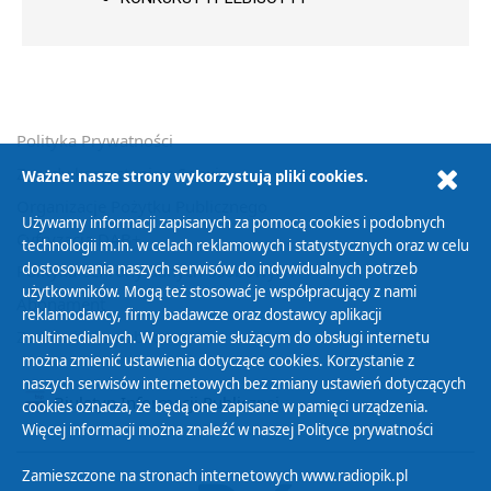
Polityka Prywatności
Zasady korzystania z Serwisu
Ważne: nasze strony wykorzystują pliki cookies.
Organizacje Pożytku Publicznego
Używamy informacji zapisanych za pomocą cookies i podobnych
Cyfryzacja DAB+
technologii m.in. w celach reklamowych i statystycznych oraz w celu
dostosowania naszych serwisów do indywidualnych potrzeb
Polityka ochrony danych osobowych
użytkowników. Mogą też stosować je współpracujący z nami
Abonament
reklamodawcy, firmy badawcze oraz dostawcy aplikacji
Zamówienia publiczne
multimedialnych. W programie służącym do obsługi internetu
można zmienić ustawienia dotyczące cookies. Korzystanie z
naszych serwisów internetowych bez zmiany ustawień dotyczących
Biuletyn Informacji Publicznej
cookies oznacza, że będą one zapisane w pamięci urządzenia.
Więcej informacji można znaleźć w naszej
Polityce prywatności
Zamieszczone na stronach internetowych www.radiopik.pl