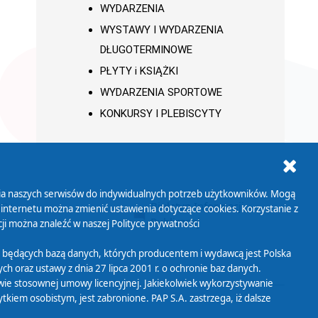
WYDARZENIA
WYSTAWY I WYDARZENIA
DŁUGOTERMINOWE
PŁYTY i KSIĄŻKI
WYDARZENIA SPORTOWE
KONKURSY I PLEBISCYTY
ania naszych serwisów do indywidualnych potrzeb użytkowników. Mogą
AB+
Biuletyn Informacji
 internetu można zmienić ustawienia dotyczące cookies. Korzystanie z
Publicznej
ji można znaleźć w naszej
Polityce prywatności
 będących bazą danych, których producentem i wydawcą jest Polska
h oraz ustawy z dnia 27 lipca 2001 r. o ochronie baz danych.
wie stosownej umowy licencyjnej. Jakiekolwiek wykorzystywanie
iem osobistym, jest zabronione. PAP S.A. zastrzega, iż dalsze