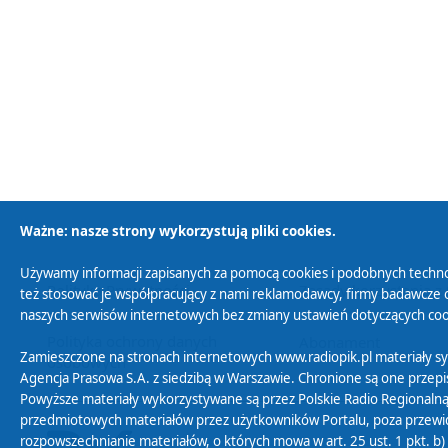
Ważne: nasze strony wykorzystują pliki cookies.
Używamy informacji zapisanych za pomocą cookies i podobnych techno
Polityka Prywatności
Zasady korzystania z
też stosować je współpracujący z nami reklamodawcy, firmy badawcze o
naszych serwisów internetowych bez zmiany ustawień dotyczących cook
Polityka ochrony danych
Abonament
Zamieszczone na stronach internetowych www.radiopik.pl materiały 
osobowych
Agencja Prasowa S.A. z siedzibą w Warszawie. Chronione są one przepis
Powyższe materiały wykorzystywane są przez Polskie Radio Regionalną
przedmiotowych materiałów przez użytkowników Portalu, poza przewidz
rozpowszechnianie materiałów, o których mowa w art. 25 ust. 1 pkt. b