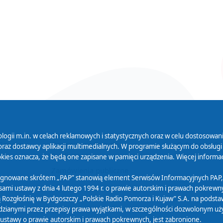
logii m.in. w celach reklamowych i statystycznych oraz w celu dostosow
 Serwisu
Organizacje Pożytku
Cyfryzacja D
raz dostawcy aplikacji multimedialnych. W programie służącym do obsługi
Publicznego
ies oznacza, że będą one zapisane w pamięci urządzenia. Więcej informac
Zamówienia publiczne
sygnowane skrótem „PAP” stanowią element Serwisów Informacyjnych PAP,
ami ustawy z dnia 4 lutego 1994 r. o prawie autorskim i prawach pokrewnyc
 Rozgłośnię w Bydgoszczy „Polskie Radio Pomorza i Kujaw” S.A. na podsta
ianymi przez przepisy prawa wyjątkami, w szczególności dozwolonym użytk
) ustawy o prawie autorskim i prawach pokrewnych, jest zabronione.