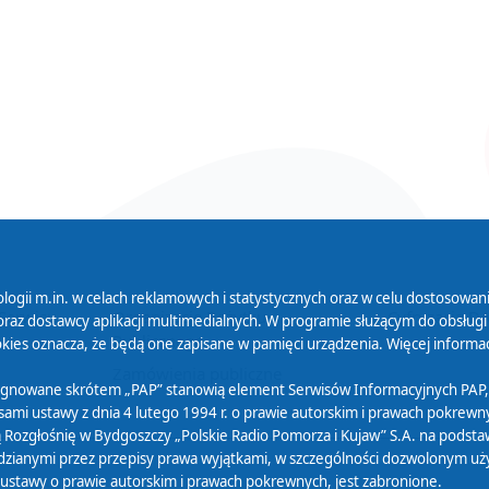
logii m.in. w celach reklamowych i statystycznych oraz w celu dostosow
 Serwisu
Organizacje Pożytku
Cyfryzacja D
raz dostawcy aplikacji multimedialnych. W programie służącym do obsługi
Publicznego
ies oznacza, że będą one zapisane w pamięci urządzenia. Więcej informac
Zamówienia publiczne
sygnowane skrótem „PAP” stanowią element Serwisów Informacyjnych PAP,
ami ustawy z dnia 4 lutego 1994 r. o prawie autorskim i prawach pokrewnyc
 Rozgłośnię w Bydgoszczy „Polskie Radio Pomorza i Kujaw” S.A. na podsta
ianymi przez przepisy prawa wyjątkami, w szczególności dozwolonym użytk
) ustawy o prawie autorskim i prawach pokrewnych, jest zabronione.