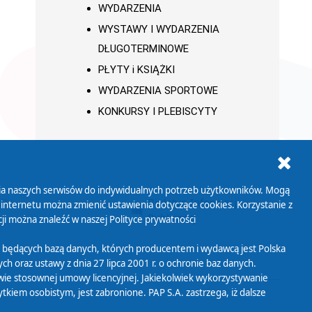
WYDARZENIA
WYSTAWY I WYDARZENIA
DŁUGOTERMINOWE
PŁYTY i KSIĄŻKI
WYDARZENIA SPORTOWE
KONKURSY I PLEBISCYTY
ania naszych serwisów do indywidualnych potrzeb użytkowników. Mogą
AB+
Biuletyn Informacji
 internetu można zmienić ustawienia dotyczące cookies. Korzystanie z
Publicznej
ji można znaleźć w naszej
Polityce prywatności
 będących bazą danych, których producentem i wydawcą jest Polska
h oraz ustawy z dnia 27 lipca 2001 r. o ochronie baz danych.
wie stosownej umowy licencyjnej. Jakiekolwiek wykorzystywanie
iem osobistym, jest zabronione. PAP S.A. zastrzega, iż dalsze