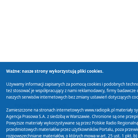
Ważne: nasze strony wykorzystują pliki cookies.
Używamy informacji zapisanych za pomocą cookies i podobnych techno
Polityka Prywatności
Zasady korzystania z
też stosować je współpracujący z nami reklamodawcy, firmy badawcze o
naszych serwisów internetowych bez zmiany ustawień dotyczących cook
Polityka ochrony danych
Abonament
Zamieszczone na stronach internetowych www.radiopik.pl materiały 
osobowych
Agencja Prasowa S.A. z siedzibą w Warszawie. Chronione są one przepis
Powyższe materiały wykorzystywane są przez Polskie Radio Regionalną
przedmiotowych materiałów przez użytkowników Portalu, poza przewidz
rozpowszechnianie materiałów, o których mowa w art. 25 ust. 1 pkt. b