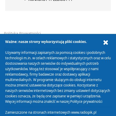
Polityka Prywatności
Zasady korzystania z Serwisu
Ważne: nasze strony wykorzystują pliki cookies.
Organizacje Pożytku Publicznego
Używamy informacji zapisanych za pomocą cookies i podobnych
Cyfryzacja DAB+
technologii m.in. w celach reklamowych i statystycznych oraz w celu
dostosowania naszych serwisów do indywidualnych potrzeb
Polityka ochrony danych osobowych
użytkowników. Mogą też stosować je współpracujący z nami
Abonament
reklamodawcy, firmy badawcze oraz dostawcy aplikacji
Zamówienia publiczne
multimedialnych. W programie służącym do obsługi internetu
można zmienić ustawienia dotyczące cookies. Korzystanie z
naszych serwisów internetowych bez zmiany ustawień dotyczących
Biuletyn Informacji Publicznej
cookies oznacza, że będą one zapisane w pamięci urządzenia.
Więcej informacji można znaleźć w naszej
Polityce prywatności
Zamieszczone na stronach internetowych www.radiopik.pl