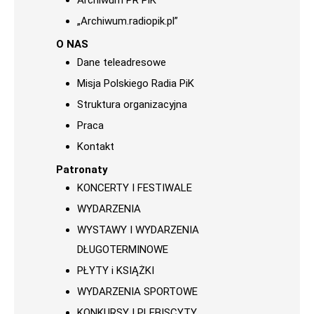
Archiwum PR PiK
„Archiwum.radiopik.pl”
O NAS
Dane teleadresowe
Misja Polskiego Radia PiK
Struktura organizacyjna
Praca
Kontakt
Patronaty
KONCERTY I FESTIWALE
WYDARZENIA
WYSTAWY I WYDARZENIA
DŁUGOTERMINOWE
PŁYTY i KSIĄŻKI
WYDARZENIA SPORTOWE
KONKURSY I PLEBISCYTY