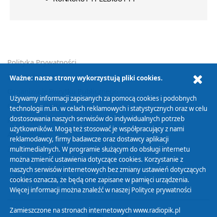
Polityka Prywatności
Zasady korzystania z Serwisu
Ważne: nasze strony wykorzystują pliki cookies.
Organizacje Pożytku Publicznego
Używamy informacji zapisanych za pomocą cookies i podobnych
Cyfryzacja DAB+
technologii m.in. w celach reklamowych i statystycznych oraz w celu
dostosowania naszych serwisów do indywidualnych potrzeb
Polityka ochrony danych osobowych
użytkowników. Mogą też stosować je współpracujący z nami
Abonament
reklamodawcy, firmy badawcze oraz dostawcy aplikacji
Zamówienia publiczne
multimedialnych. W programie służącym do obsługi internetu
można zmienić ustawienia dotyczące cookies. Korzystanie z
naszych serwisów internetowych bez zmiany ustawień dotyczących
Biuletyn Informacji Publicznej
cookies oznacza, że będą one zapisane w pamięci urządzenia.
Więcej informacji można znaleźć w naszej
Polityce prywatności
Zamieszczone na stronach internetowych www.radiopik.pl