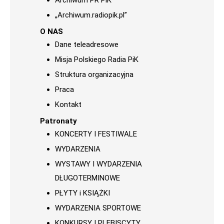
Archiwum PR PiK
„Archiwum.radiopik.pl”
O NAS
Dane teleadresowe
Misja Polskiego Radia PiK
Struktura organizacyjna
Praca
Kontakt
Patronaty
KONCERTY I FESTIWALE
WYDARZENIA
WYSTAWY I WYDARZENIA
DŁUGOTERMINOWE
PŁYTY i KSIĄŻKI
WYDARZENIA SPORTOWE
KONKURSY I PLEBISCYTY