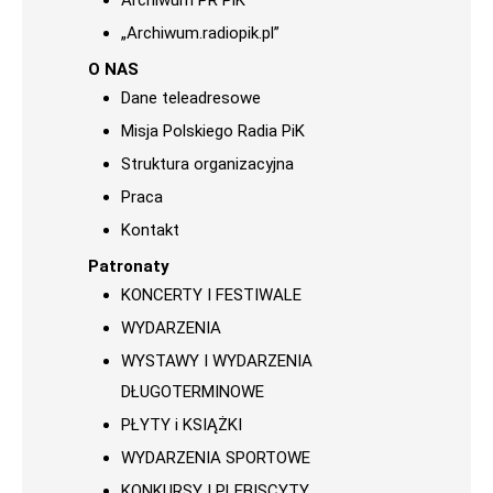
Archiwum PR PiK
„Archiwum.radiopik.pl”
O NAS
Dane teleadresowe
Misja Polskiego Radia PiK
Struktura organizacyjna
Praca
Kontakt
Patronaty
KONCERTY I FESTIWALE
WYDARZENIA
WYSTAWY I WYDARZENIA
DŁUGOTERMINOWE
PŁYTY i KSIĄŻKI
WYDARZENIA SPORTOWE
KONKURSY I PLEBISCYTY