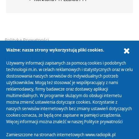
Polityka Prywatności
Zasady korzystania z Serwisu
Ważne: nasze strony wykorzystują pliki cookies.
Organizacje Pożytku Publicznego
Używamy informacji zapisanych za pomocą cookies i podobnych
Cyfryzacja DAB+
technologii m.in. w celach reklamowych i statystycznych oraz w celu
dostosowania naszych serwisów do indywidualnych potrzeb
Polityka ochrony danych osobowych
użytkowników. Mogą też stosować je współpracujący z nami
Abonament
reklamodawcy, firmy badawcze oraz dostawcy aplikacji
Zamówienia publiczne
multimedialnych. W programie służącym do obsługi internetu
można zmienić ustawienia dotyczące cookies. Korzystanie z
naszych serwisów internetowych bez zmiany ustawień dotyczących
Biuletyn Informacji Publicznej
cookies oznacza, że będą one zapisane w pamięci urządzenia.
Więcej informacji można znaleźć w naszej
Polityce prywatności
Zamieszczone na stronach internetowych www.radiopik.pl