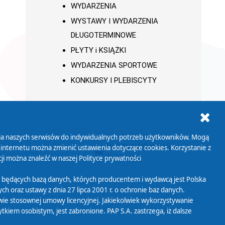
WYDARZENIA
WYSTAWY I WYDARZENIA
DŁUGOTERMINOWE
PŁYTY i KSIĄŻKI
WYDARZENIA SPORTOWE
KONKURSY I PLEBISCYTY
ania naszych serwisów do indywidualnych potrzeb użytkowników. Mogą
AB+
Biuletyn Informacji
 internetu można zmienić ustawienia dotyczące cookies. Korzystanie z
Publicznej
ji można znaleźć w naszej
Polityce prywatności
 będących bazą danych, których producentem i wydawcą jest Polska
h oraz ustawy z dnia 27 lipca 2001 r. o ochronie baz danych.
wie stosownej umowy licencyjnej. Jakiekolwiek wykorzystywanie
iem osobistym, jest zabronione. PAP S.A. zastrzega, iż dalsze