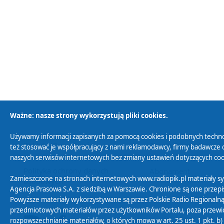
Ważne: nasze strony wykorzystują pliki cookies.
Używamy informacji zapisanych za pomocą cookies i podobnych techno
Polityka Prywatności
Zasady korzystania z
też stosować je współpracujący z nami reklamodawcy, firmy badawcze o
naszych serwisów internetowych bez zmiany ustawień dotyczących cook
Polityka ochrony danych
Abonament
Zamieszczone na stronach internetowych www.radiopik.pl materiały 
osobowych
Agencja Prasowa S.A. z siedzibą w Warszawie. Chronione są one przepis
Powyższe materiały wykorzystywane są przez Polskie Radio Regionalną
przedmiotowych materiałów przez użytkowników Portalu, poza przewidz
rozpowszechnianie materiałów, o których mowa w art. 25 ust. 1 pkt. b