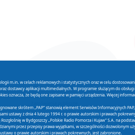
logii m.in. w celach reklamowych i statystycznych oraz w celu dostosow
 Serwisu
Organizacje Pożytku
Cyfryzacja D
raz dostawcy aplikacji multimedialnych. W programie służącym do obsługi
Publicznego
ies oznacza, że będą one zapisane w pamięci urządzenia. Więcej informac
Zamówienia publiczne
sygnowane skrótem „PAP” stanowią element Serwisów Informacyjnych PAP,
ami ustawy z dnia 4 lutego 1994 r. o prawie autorskim i prawach pokrewnyc
 Rozgłośnię w Bydgoszczy „Polskie Radio Pomorza i Kujaw” S.A. na podsta
ianymi przez przepisy prawa wyjątkami, w szczególności dozwolonym użytk
) ustawy o prawie autorskim i prawach pokrewnych, jest zabronione.