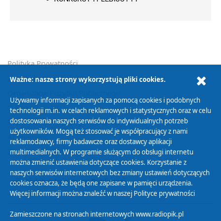
Polityka Prywatności
Zasady korzystania z Serwisu
Ważne: nasze strony wykorzystują pliki cookies.
Organizacje Pożytku Publicznego
Używamy informacji zapisanych za pomocą cookies i podobnych
Cyfryzacja DAB+
technologii m.in. w celach reklamowych i statystycznych oraz w celu
dostosowania naszych serwisów do indywidualnych potrzeb
Polityka ochrony danych osobowych
użytkowników. Mogą też stosować je współpracujący z nami
Abonament
reklamodawcy, firmy badawcze oraz dostawcy aplikacji
Zamówienia publiczne
multimedialnych. W programie służącym do obsługi internetu
można zmienić ustawienia dotyczące cookies. Korzystanie z
naszych serwisów internetowych bez zmiany ustawień dotyczących
Biuletyn Informacji Publicznej
cookies oznacza, że będą one zapisane w pamięci urządzenia.
Więcej informacji można znaleźć w naszej
Polityce prywatności
Zamieszczone na stronach internetowych www.radiopik.pl