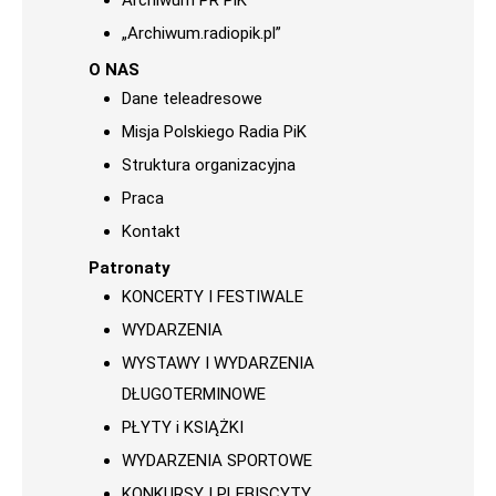
Archiwum PR PiK
„Archiwum.radiopik.pl”
O NAS
Dane teleadresowe
Misja Polskiego Radia PiK
Struktura organizacyjna
Praca
Kontakt
Patronaty
KONCERTY I FESTIWALE
WYDARZENIA
WYSTAWY I WYDARZENIA
DŁUGOTERMINOWE
PŁYTY i KSIĄŻKI
WYDARZENIA SPORTOWE
KONKURSY I PLEBISCYTY