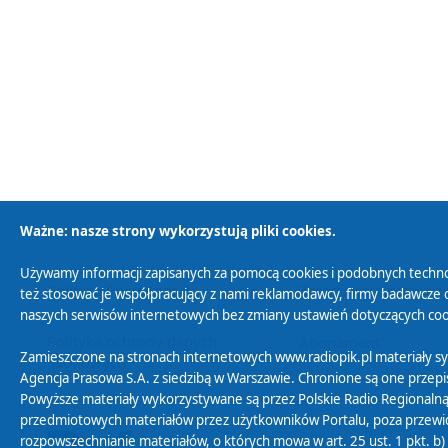
Ważne: nasze strony wykorzystują pliki cookies.
Używamy informacji zapisanych za pomocą cookies i podobnych techno
Polityka Prywatności
Zasady korzystania z
też stosować je współpracujący z nami reklamodawcy, firmy badawcze o
naszych serwisów internetowych bez zmiany ustawień dotyczących cook
Polityka ochrony danych
Abonament
Zamieszczone na stronach internetowych www.radiopik.pl materiały 
osobowych
Agencja Prasowa S.A. z siedzibą w Warszawie. Chronione są one przepis
Powyższe materiały wykorzystywane są przez Polskie Radio Regionalną
przedmiotowych materiałów przez użytkowników Portalu, poza przewidz
rozpowszechnianie materiałów, o których mowa w art. 25 ust. 1 pkt. b