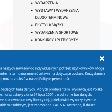
WYDARZENIA
WYSTAWY I WYDARZENIA
DŁUGOTERMINOWE
PŁYTY i KSIĄŻKI
WYDARZENIA SPORTOWE
KONKURSY I PLEBISCYTY
ania naszych serwisów do indywidualnych potrzeb użytkowników. Mogą
AB+
Biuletyn Informacji
 internetu można zmienić ustawienia dotyczące cookies. Korzystanie z
Publicznej
ji można znaleźć w naszej
Polityce prywatności
 będących bazą danych, których producentem i wydawcą jest Polska
h oraz ustawy z dnia 27 lipca 2001 r. o ochronie baz danych.
wie stosownej umowy licencyjnej. Jakiekolwiek wykorzystywanie
iem osobistym, jest zabronione. PAP S.A. zastrzega, iż dalsze