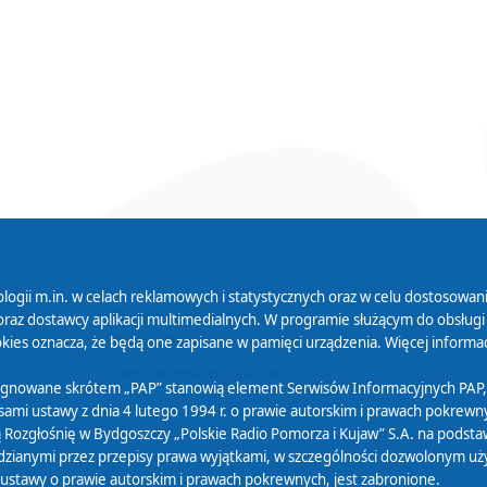
logii m.in. w celach reklamowych i statystycznych oraz w celu dostosow
 Serwisu
Organizacje Pożytku
Cyfryzacja D
raz dostawcy aplikacji multimedialnych. W programie służącym do obsługi
Publicznego
ies oznacza, że będą one zapisane w pamięci urządzenia. Więcej informac
Zamówienia publiczne
sygnowane skrótem „PAP” stanowią element Serwisów Informacyjnych PAP,
ami ustawy z dnia 4 lutego 1994 r. o prawie autorskim i prawach pokrewnyc
 Rozgłośnię w Bydgoszczy „Polskie Radio Pomorza i Kujaw” S.A. na podsta
ianymi przez przepisy prawa wyjątkami, w szczególności dozwolonym użytk
) ustawy o prawie autorskim i prawach pokrewnych, jest zabronione.