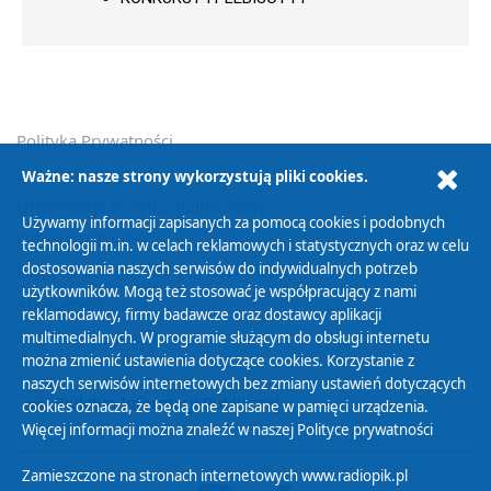
Polityka Prywatności
Zasady korzystania z Serwisu
Ważne: nasze strony wykorzystują pliki cookies.
Organizacje Pożytku Publicznego
Używamy informacji zapisanych za pomocą cookies i podobnych
Cyfryzacja DAB+
technologii m.in. w celach reklamowych i statystycznych oraz w celu
dostosowania naszych serwisów do indywidualnych potrzeb
Polityka ochrony danych osobowych
użytkowników. Mogą też stosować je współpracujący z nami
Abonament
reklamodawcy, firmy badawcze oraz dostawcy aplikacji
Zamówienia publiczne
multimedialnych. W programie służącym do obsługi internetu
można zmienić ustawienia dotyczące cookies. Korzystanie z
naszych serwisów internetowych bez zmiany ustawień dotyczących
Biuletyn Informacji Publicznej
cookies oznacza, że będą one zapisane w pamięci urządzenia.
Więcej informacji można znaleźć w naszej
Polityce prywatności
Zamieszczone na stronach internetowych www.radiopik.pl