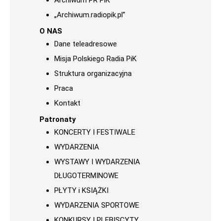
Archiwum PR PiK
„Archiwum.radiopik.pl”
O NAS
Dane teleadresowe
Misja Polskiego Radia PiK
Struktura organizacyjna
Praca
Kontakt
Patronaty
KONCERTY I FESTIWALE
WYDARZENIA
WYSTAWY I WYDARZENIA
DŁUGOTERMINOWE
PŁYTY i KSIĄŻKI
WYDARZENIA SPORTOWE
KONKURSY I PLEBISCYTY