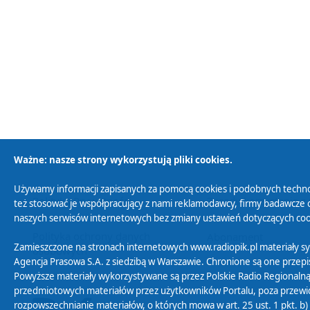
Ważne: nasze strony wykorzystują pliki cookies.
Używamy informacji zapisanych za pomocą cookies i podobnych techno
Polityka Prywatności
Zasady korzystania z
też stosować je współpracujący z nami reklamodawcy, firmy badawcze o
naszych serwisów internetowych bez zmiany ustawień dotyczących cook
Polityka ochrony danych
Abonament
Zamieszczone na stronach internetowych www.radiopik.pl materiały 
osobowych
Agencja Prasowa S.A. z siedzibą w Warszawie. Chronione są one przepis
Powyższe materiały wykorzystywane są przez Polskie Radio Regionalną
przedmiotowych materiałów przez użytkowników Portalu, poza przewidz
rozpowszechnianie materiałów, o których mowa w art. 25 ust. 1 pkt. b