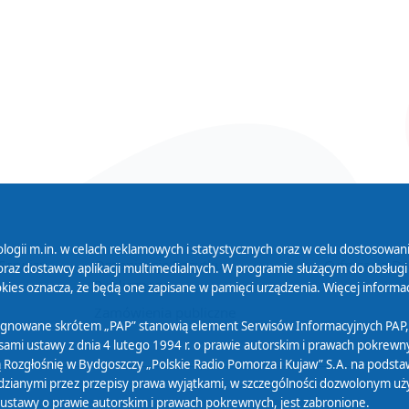
logii m.in. w celach reklamowych i statystycznych oraz w celu dostosow
 Serwisu
Organizacje Pożytku
Cyfryzacja D
raz dostawcy aplikacji multimedialnych. W programie służącym do obsługi
Publicznego
ies oznacza, że będą one zapisane w pamięci urządzenia. Więcej informac
Zamówienia publiczne
sygnowane skrótem „PAP” stanowią element Serwisów Informacyjnych PAP,
ami ustawy z dnia 4 lutego 1994 r. o prawie autorskim i prawach pokrewnyc
 Rozgłośnię w Bydgoszczy „Polskie Radio Pomorza i Kujaw” S.A. na podsta
ianymi przez przepisy prawa wyjątkami, w szczególności dozwolonym użytk
) ustawy o prawie autorskim i prawach pokrewnych, jest zabronione.