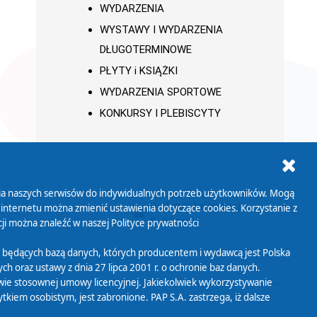
WYDARZENIA
WYSTAWY I WYDARZENIA
DŁUGOTERMINOWE
PŁYTY i KSIĄŻKI
WYDARZENIA SPORTOWE
KONKURSY I PLEBISCYTY
ania naszych serwisów do indywidualnych potrzeb użytkowników. Mogą
AB+
Biuletyn Informacji
 internetu można zmienić ustawienia dotyczące cookies. Korzystanie z
Publicznej
ji można znaleźć w naszej
Polityce prywatności
 będących bazą danych, których producentem i wydawcą jest Polska
h oraz ustawy z dnia 27 lipca 2001 r. o ochronie baz danych.
wie stosownej umowy licencyjnej. Jakiekolwiek wykorzystywanie
iem osobistym, jest zabronione. PAP S.A. zastrzega, iż dalsze