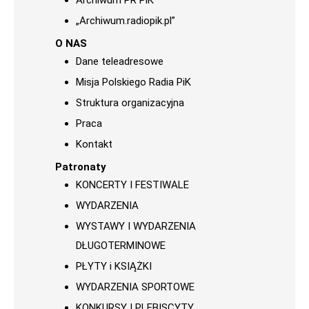
Archiwum PR PiK
„Archiwum.radiopik.pl”
O NAS
Dane teleadresowe
Misja Polskiego Radia PiK
Struktura organizacyjna
Praca
Kontakt
Patronaty
KONCERTY I FESTIWALE
WYDARZENIA
WYSTAWY I WYDARZENIA
DŁUGOTERMINOWE
PŁYTY i KSIĄŻKI
WYDARZENIA SPORTOWE
KONKURSY I PLEBISCYTY