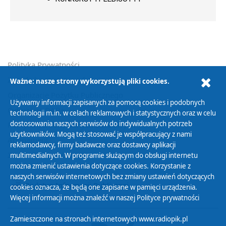
Polityka Prywatności
Zasady korzystania z Serwisu
Ważne: nasze strony wykorzystują pliki cookies.
Organizacje Pożytku Publicznego
Używamy informacji zapisanych za pomocą cookies i podobnych
Cyfryzacja DAB+
technologii m.in. w celach reklamowych i statystycznych oraz w celu
dostosowania naszych serwisów do indywidualnych potrzeb
Polityka ochrony danych osobowych
użytkowników. Mogą też stosować je współpracujący z nami
Abonament
reklamodawcy, firmy badawcze oraz dostawcy aplikacji
Zamówienia publiczne
multimedialnych. W programie służącym do obsługi internetu
można zmienić ustawienia dotyczące cookies. Korzystanie z
naszych serwisów internetowych bez zmiany ustawień dotyczących
Biuletyn Informacji Publicznej
cookies oznacza, że będą one zapisane w pamięci urządzenia.
Więcej informacji można znaleźć w naszej
Polityce prywatności
Zamieszczone na stronach internetowych www.radiopik.pl