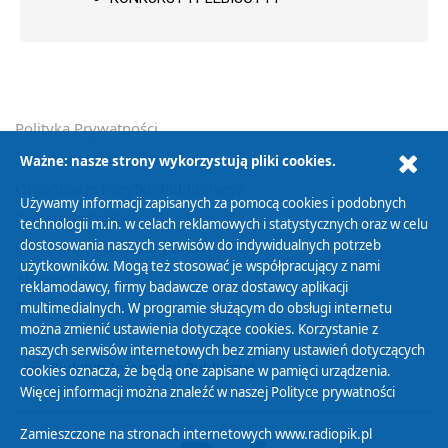
Polityka Prywatności
Zasady korzystania z Serwisu
Ważne: nasze strony wykorzystują pliki cookies.
Organizacje Pożytku Publicznego
Używamy informacji zapisanych za pomocą cookies i podobnych
Cyfryzacja DAB+
technologii m.in. w celach reklamowych i statystycznych oraz w celu
dostosowania naszych serwisów do indywidualnych potrzeb
Polityka ochrony danych osobowych
użytkowników. Mogą też stosować je współpracujący z nami
Abonament
reklamodawcy, firmy badawcze oraz dostawcy aplikacji
Zamówienia publiczne
multimedialnych. W programie służącym do obsługi internetu
można zmienić ustawienia dotyczące cookies. Korzystanie z
naszych serwisów internetowych bez zmiany ustawień dotyczących
Biuletyn Informacji Publicznej
cookies oznacza, że będą one zapisane w pamięci urządzenia.
Więcej informacji można znaleźć w naszej
Polityce prywatności
Zamieszczone na stronach internetowych www.radiopik.pl