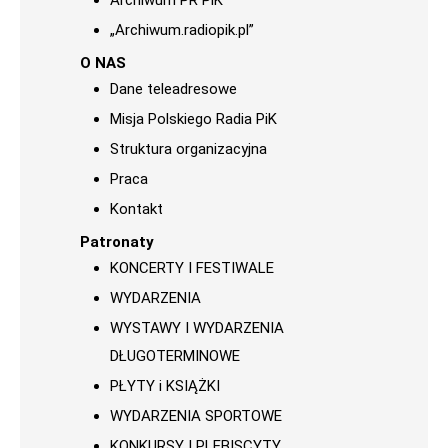
Archiwum PR PiK
„Archiwum.radiopik.pl”
O NAS
Dane teleadresowe
Misja Polskiego Radia PiK
Struktura organizacyjna
Praca
Kontakt
Patronaty
KONCERTY I FESTIWALE
WYDARZENIA
WYSTAWY I WYDARZENIA
DŁUGOTERMINOWE
PŁYTY i KSIĄŻKI
WYDARZENIA SPORTOWE
KONKURSY I PLEBISCYTY