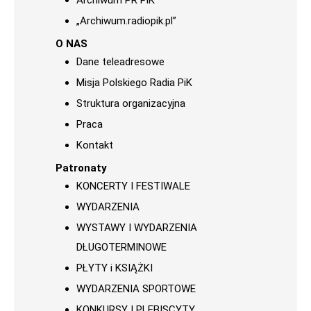
Archiwum PR PiK
„Archiwum.radiopik.pl”
O NAS
Dane teleadresowe
Misja Polskiego Radia PiK
Struktura organizacyjna
Praca
Kontakt
Patronaty
KONCERTY I FESTIWALE
WYDARZENIA
WYSTAWY I WYDARZENIA
DŁUGOTERMINOWE
PŁYTY i KSIĄŻKI
WYDARZENIA SPORTOWE
KONKURSY I PLEBISCYTY