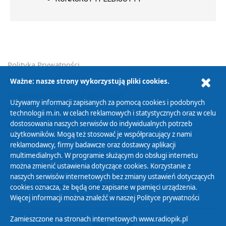
Polityka Prywatności
Zasady korzystania z Serwisu
Ważne: nasze strony wykorzystują pliki cookies.
Organizacje Pożytku Publicznego
Używamy informacji zapisanych za pomocą cookies i podobnych
Cyfryzacja DAB+
technologii m.in. w celach reklamowych i statystycznych oraz w celu
dostosowania naszych serwisów do indywidualnych potrzeb
Polityka ochrony danych osobowych
użytkowników. Mogą też stosować je współpracujący z nami
Abonament
reklamodawcy, firmy badawcze oraz dostawcy aplikacji
Zamówienia publiczne
multimedialnych. W programie służącym do obsługi internetu
można zmienić ustawienia dotyczące cookies. Korzystanie z
naszych serwisów internetowych bez zmiany ustawień dotyczących
Biuletyn Informacji Publicznej
cookies oznacza, że będą one zapisane w pamięci urządzenia.
Więcej informacji można znaleźć w naszej
Polityce prywatności
Zamieszczone na stronach internetowych www.radiopik.pl