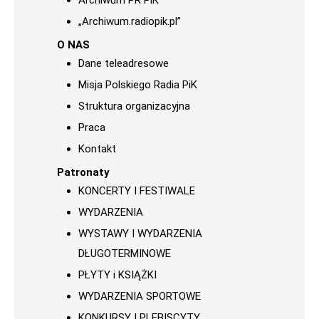
Archiwum PR PiK
„Archiwum.radiopik.pl”
O NAS
Dane teleadresowe
Misja Polskiego Radia PiK
Struktura organizacyjna
Praca
Kontakt
Patronaty
KONCERTY I FESTIWALE
WYDARZENIA
WYSTAWY I WYDARZENIA
DŁUGOTERMINOWE
PŁYTY i KSIĄŻKI
WYDARZENIA SPORTOWE
KONKURSY I PLEBISCYTY