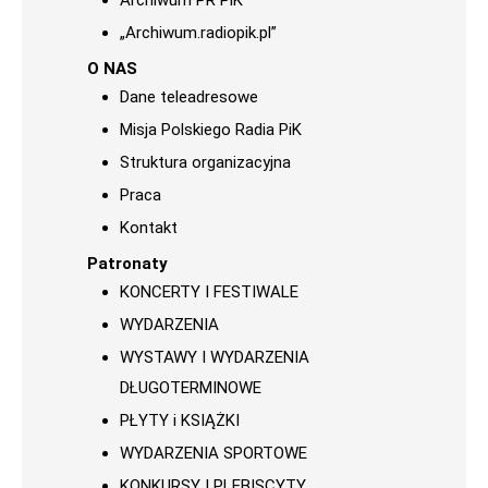
Archiwum PR PiK
„Archiwum.radiopik.pl”
O NAS
Dane teleadresowe
Misja Polskiego Radia PiK
Struktura organizacyjna
Praca
Kontakt
Patronaty
KONCERTY I FESTIWALE
WYDARZENIA
WYSTAWY I WYDARZENIA
DŁUGOTERMINOWE
PŁYTY i KSIĄŻKI
WYDARZENIA SPORTOWE
KONKURSY I PLEBISCYTY