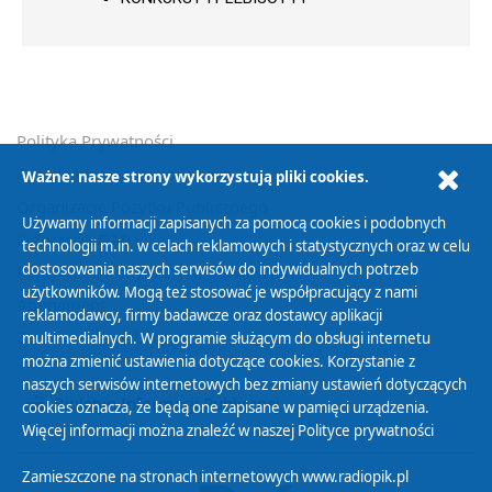
Polityka Prywatności
Zasady korzystania z Serwisu
Ważne: nasze strony wykorzystują pliki cookies.
Organizacje Pożytku Publicznego
Używamy informacji zapisanych za pomocą cookies i podobnych
Cyfryzacja DAB+
technologii m.in. w celach reklamowych i statystycznych oraz w celu
dostosowania naszych serwisów do indywidualnych potrzeb
Polityka ochrony danych osobowych
użytkowników. Mogą też stosować je współpracujący z nami
Abonament
reklamodawcy, firmy badawcze oraz dostawcy aplikacji
Zamówienia publiczne
multimedialnych. W programie służącym do obsługi internetu
można zmienić ustawienia dotyczące cookies. Korzystanie z
naszych serwisów internetowych bez zmiany ustawień dotyczących
Biuletyn Informacji Publicznej
cookies oznacza, że będą one zapisane w pamięci urządzenia.
Więcej informacji można znaleźć w naszej
Polityce prywatności
Zamieszczone na stronach internetowych www.radiopik.pl