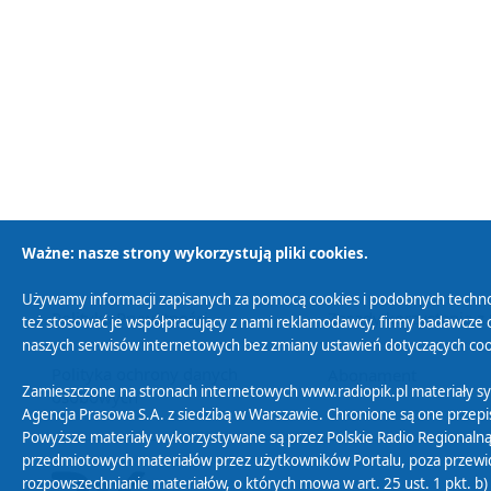
Ważne: nasze strony wykorzystują pliki cookies.
Używamy informacji zapisanych za pomocą cookies i podobnych techno
Polityka Prywatności
Zasady korzystania z
też stosować je współpracujący z nami reklamodawcy, firmy badawcze o
naszych serwisów internetowych bez zmiany ustawień dotyczących cook
Polityka ochrony danych
Abonament
Zamieszczone na stronach internetowych www.radiopik.pl materiały 
osobowych
Agencja Prasowa S.A. z siedzibą w Warszawie. Chronione są one przepis
Powyższe materiały wykorzystywane są przez Polskie Radio Regionalną
przedmiotowych materiałów przez użytkowników Portalu, poza przewidz
rozpowszechnianie materiałów, o których mowa w art. 25 ust. 1 pkt. b