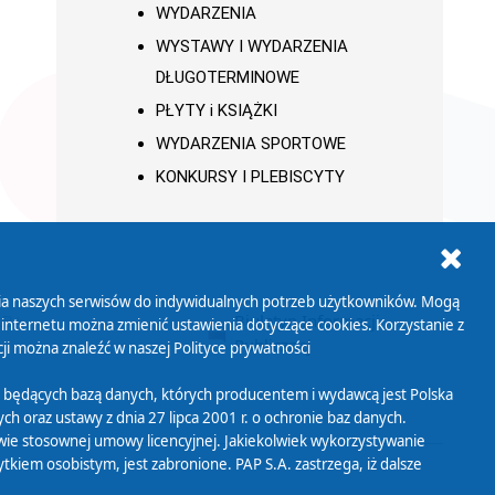
WYDARZENIA
WYSTAWY I WYDARZENIA
DŁUGOTERMINOWE
PŁYTY i KSIĄŻKI
WYDARZENIA SPORTOWE
KONKURSY I PLEBISCYTY
ania naszych serwisów do indywidualnych potrzeb użytkowników. Mogą
AB+
Biuletyn Informacji
 internetu można zmienić ustawienia dotyczące cookies. Korzystanie z
Publicznej
ji można znaleźć w naszej
Polityce prywatności
 będących bazą danych, których producentem i wydawcą jest Polska
h oraz ustawy z dnia 27 lipca 2001 r. o ochronie baz danych.
wie stosownej umowy licencyjnej. Jakiekolwiek wykorzystywanie
iem osobistym, jest zabronione. PAP S.A. zastrzega, iż dalsze