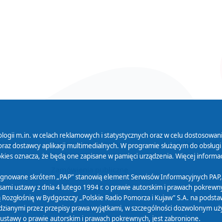
logii m.in. w celach reklamowych i statystycznych oraz w celu dostosow
 Serwisu
Organizacje Pożytku
Cyfryzacja D
raz dostawcy aplikacji multimedialnych. W programie służącym do obsługi
Publicznego
ies oznacza, że będą one zapisane w pamięci urządzenia. Więcej informac
Zamówienia publiczne
sygnowane skrótem „PAP” stanowią element Serwisów Informacyjnych PAP,
ami ustawy z dnia 4 lutego 1994 r. o prawie autorskim i prawach pokrewnyc
 Rozgłośnię w Bydgoszczy „Polskie Radio Pomorza i Kujaw” S.A. na podsta
ianymi przez przepisy prawa wyjątkami, w szczególności dozwolonym użytk
) ustawy o prawie autorskim i prawach pokrewnych, jest zabronione.