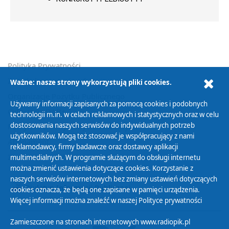
Polityka Prywatności
Zasady korzystania z Serwisu
Ważne: nasze strony wykorzystują pliki cookies.
Organizacje Pożytku Publicznego
Używamy informacji zapisanych za pomocą cookies i podobnych
Cyfryzacja DAB+
technologii m.in. w celach reklamowych i statystycznych oraz w celu
dostosowania naszych serwisów do indywidualnych potrzeb
Polityka ochrony danych osobowych
użytkowników. Mogą też stosować je współpracujący z nami
Abonament
reklamodawcy, firmy badawcze oraz dostawcy aplikacji
Zamówienia publiczne
multimedialnych. W programie służącym do obsługi internetu
można zmienić ustawienia dotyczące cookies. Korzystanie z
naszych serwisów internetowych bez zmiany ustawień dotyczących
Biuletyn Informacji Publicznej
cookies oznacza, że będą one zapisane w pamięci urządzenia.
Więcej informacji można znaleźć w naszej
Polityce prywatności
Zamieszczone na stronach internetowych www.radiopik.pl