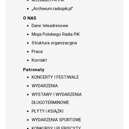
Archiwum PR PiK
„Archiwum.radiopik.pl”
O NAS
Dane teleadresowe
Misja Polskiego Radia PiK
Struktura organizacyjna
Praca
Kontakt
Patronaty
KONCERTY I FESTIWALE
WYDARZENIA
WYSTAWY I WYDARZENIA
DŁUGOTERMINOWE
PŁYTY i KSIĄŻKI
WYDARZENIA SPORTOWE
KONKURSY I PLEBISCYTY