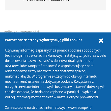
Polityka Prywatności
Zasady korzystania z Serwisu
Ważne: nasze strony wykorzystują pliki cookies.
Organizacje Pożytku Publicznego
Używamy informacji zapisanych za pomocą cookies i podobnych
Cyfryzacja DAB+
technologii m.in. w celach reklamowych i statystycznych oraz w celu
dostosowania naszych serwisów do indywidualnych potrzeb
Polityka ochrony danych osobowych
użytkowników. Mogą też stosować je współpracujący z nami
Abonament
reklamodawcy, firmy badawcze oraz dostawcy aplikacji
Zamówienia publiczne
multimedialnych. W programie służącym do obsługi internetu
można zmienić ustawienia dotyczące cookies. Korzystanie z
naszych serwisów internetowych bez zmiany ustawień dotyczących
Biuletyn Informacji Publicznej
cookies oznacza, że będą one zapisane w pamięci urządzenia.
Więcej informacji można znaleźć w naszej
Polityce prywatności
Zamieszczone na stronach internetowych www.radiopik.pl