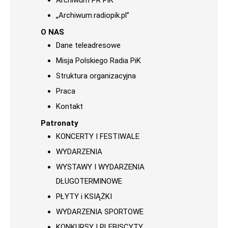
Archiwum PR PiK
„Archiwum.radiopik.pl”
O NAS
Dane teleadresowe
Misja Polskiego Radia PiK
Struktura organizacyjna
Praca
Kontakt
Patronaty
KONCERTY I FESTIWALE
WYDARZENIA
WYSTAWY I WYDARZENIA
DŁUGOTERMINOWE
PŁYTY i KSIĄŻKI
WYDARZENIA SPORTOWE
KONKURSY I PLEBISCYTY