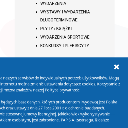
WYDARZENIA
WYSTAWY I WYDARZENIA
DŁUGOTERMINOWE
PŁYTY i KSIĄŻKI
WYDARZENIA SPORTOWE
KONKURSY I PLEBISCYTY
ania naszych serwisów do indywidualnych potrzeb użytkowników. Mogą
AB+
Biuletyn Informacji
 internetu można zmienić ustawienia dotyczące cookies. Korzystanie z
Publicznej
ji można znaleźć w naszej
Polityce prywatności
 będących bazą danych, których producentem i wydawcą jest Polska
h oraz ustawy z dnia 27 lipca 2001 r. o ochronie baz danych.
wie stosownej umowy licencyjnej. Jakiekolwiek wykorzystywanie
iem osobistym, jest zabronione. PAP S.A. zastrzega, iż dalsze