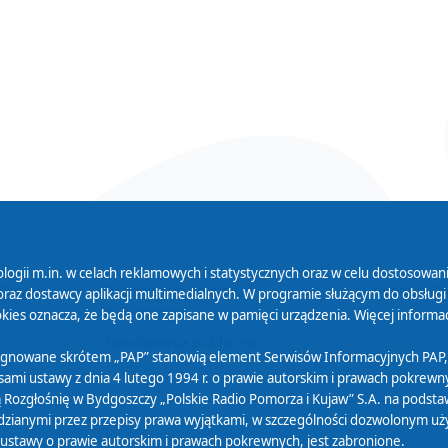
logii m.in. w celach reklamowych i statystycznych oraz w celu dostosow
 Serwisu
Organizacje Pożytku
Cyfryzacja D
raz dostawcy aplikacji multimedialnych. W programie służącym do obsługi
Publicznego
ies oznacza, że będą one zapisane w pamięci urządzenia. Więcej informac
Zamówienia publiczne
sygnowane skrótem „PAP” stanowią element Serwisów Informacyjnych PAP,
ami ustawy z dnia 4 lutego 1994 r. o prawie autorskim i prawach pokrewnyc
 Rozgłośnię w Bydgoszczy „Polskie Radio Pomorza i Kujaw” S.A. na podsta
ianymi przez przepisy prawa wyjątkami, w szczególności dozwolonym użytk
) ustawy o prawie autorskim i prawach pokrewnych, jest zabronione.