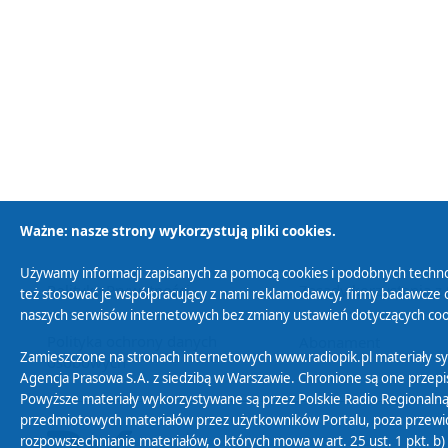
Ważne: nasze strony wykorzystują pliki cookies.
Używamy informacji zapisanych za pomocą cookies i podobnych techno
Polityka Prywatności
Zasady korzystania z
też stosować je współpracujący z nami reklamodawcy, firmy badawcze o
naszych serwisów internetowych bez zmiany ustawień dotyczących cook
Polityka ochrony danych
Abonament
Zamieszczone na stronach internetowych www.radiopik.pl materiały 
osobowych
Agencja Prasowa S.A. z siedzibą w Warszawie. Chronione są one przepis
Powyższe materiały wykorzystywane są przez Polskie Radio Regionalną
przedmiotowych materiałów przez użytkowników Portalu, poza przewidz
rozpowszechnianie materiałów, o których mowa w art. 25 ust. 1 pkt. b