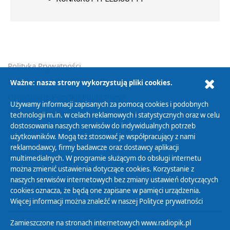
Polityka Prywatności
Zasady korzystania z Serwisu
Ważne: nasze strony wykorzystują pliki cookies.
Organizacje Pożytku Publicznego
Używamy informacji zapisanych za pomocą cookies i podobnych
Cyfryzacja DAB+
technologii m.in. w celach reklamowych i statystycznych oraz w celu
dostosowania naszych serwisów do indywidualnych potrzeb
Polityka ochrony danych osobowych
użytkowników. Mogą też stosować je współpracujący z nami
Abonament
reklamodawcy, firmy badawcze oraz dostawcy aplikacji
Zamówienia publiczne
multimedialnych. W programie służącym do obsługi internetu
można zmienić ustawienia dotyczące cookies. Korzystanie z
naszych serwisów internetowych bez zmiany ustawień dotyczących
Biuletyn Informacji Publicznej
cookies oznacza, że będą one zapisane w pamięci urządzenia.
Więcej informacji można znaleźć w naszej
Polityce prywatności
Zamieszczone na stronach internetowych www.radiopik.pl