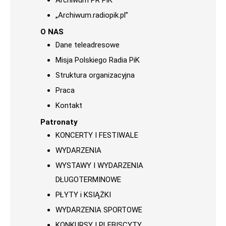
Archiwum PR PiK
„Archiwum.radiopik.pl”
O NAS
Dane teleadresowe
Misja Polskiego Radia PiK
Struktura organizacyjna
Praca
Kontakt
Patronaty
KONCERTY I FESTIWALE
WYDARZENIA
WYSTAWY I WYDARZENIA
DŁUGOTERMINOWE
PŁYTY i KSIĄŻKI
WYDARZENIA SPORTOWE
KONKURSY I PLEBISCYTY