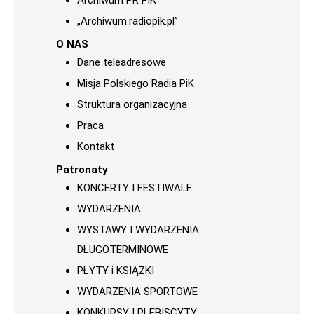
Archiwum PR PiK
„Archiwum.radiopik.pl”
O NAS
Dane teleadresowe
Misja Polskiego Radia PiK
Struktura organizacyjna
Praca
Kontakt
Patronaty
KONCERTY I FESTIWALE
WYDARZENIA
WYSTAWY I WYDARZENIA
DŁUGOTERMINOWE
PŁYTY i KSIĄŻKI
WYDARZENIA SPORTOWE
KONKURSY I PLEBISCYTY