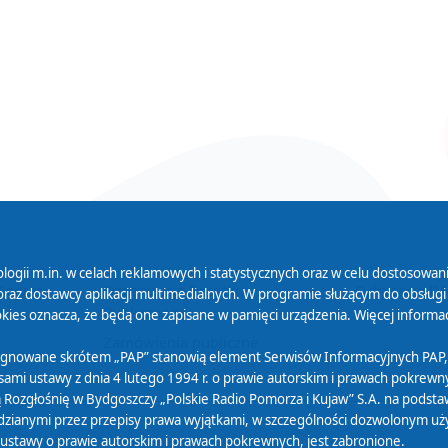
logii m.in. w celach reklamowych i statystycznych oraz w celu dostosow
 Serwisu
Organizacje Pożytku
Cyfryzacja D
raz dostawcy aplikacji multimedialnych. W programie służącym do obsługi
Publicznego
ies oznacza, że będą one zapisane w pamięci urządzenia. Więcej informac
Zamówienia publiczne
sygnowane skrótem „PAP” stanowią element Serwisów Informacyjnych PAP,
ami ustawy z dnia 4 lutego 1994 r. o prawie autorskim i prawach pokrewnyc
 Rozgłośnię w Bydgoszczy „Polskie Radio Pomorza i Kujaw” S.A. na podsta
ianymi przez przepisy prawa wyjątkami, w szczególności dozwolonym użytk
) ustawy o prawie autorskim i prawach pokrewnych, jest zabronione.