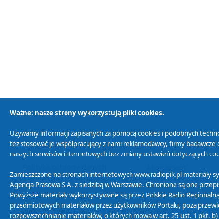
Ważne: nasze strony wykorzystują pliki cookies.
Używamy informacji zapisanych za pomocą cookies i podobnych techno
Polityka Prywatności
Zasady korzystania z
też stosować je współpracujący z nami reklamodawcy, firmy badawcze o
naszych serwisów internetowych bez zmiany ustawień dotyczących cook
Polityka ochrony danych
Abonament
Zamieszczone na stronach internetowych www.radiopik.pl materiały 
osobowych
Agencja Prasowa S.A. z siedzibą w Warszawie. Chronione są one przepis
Powyższe materiały wykorzystywane są przez Polskie Radio Regionalną
przedmiotowych materiałów przez użytkowników Portalu, poza przewidz
rozpowszechnianie materiałów, o których mowa w art. 25 ust. 1 pkt. b