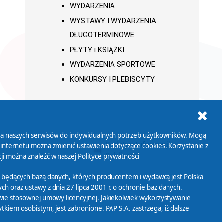
WYDARZENIA
WYSTAWY I WYDARZENIA
DŁUGOTERMINOWE
PŁYTY i KSIĄŻKI
WYDARZENIA SPORTOWE
KONKURSY I PLEBISCYTY
ania naszych serwisów do indywidualnych potrzeb użytkowników. Mogą
AB+
Biuletyn Informacji
 internetu można zmienić ustawienia dotyczące cookies. Korzystanie z
Publicznej
ji można znaleźć w naszej
Polityce prywatności
 będących bazą danych, których producentem i wydawcą jest Polska
h oraz ustawy z dnia 27 lipca 2001 r. o ochronie baz danych.
wie stosownej umowy licencyjnej. Jakiekolwiek wykorzystywanie
iem osobistym, jest zabronione. PAP S.A. zastrzega, iż dalsze