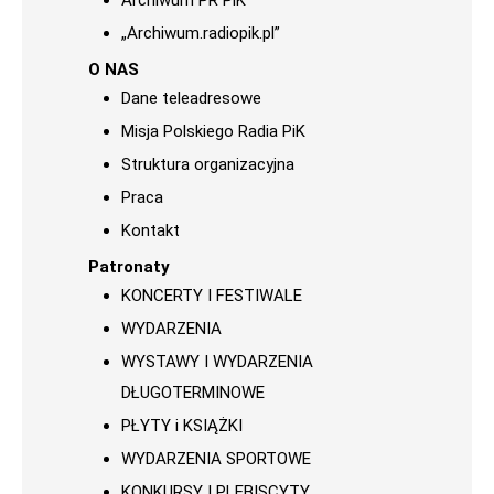
Archiwum PR PiK
„Archiwum.radiopik.pl”
O NAS
Dane teleadresowe
Misja Polskiego Radia PiK
Struktura organizacyjna
Praca
Kontakt
Patronaty
KONCERTY I FESTIWALE
WYDARZENIA
WYSTAWY I WYDARZENIA
DŁUGOTERMINOWE
PŁYTY i KSIĄŻKI
WYDARZENIA SPORTOWE
KONKURSY I PLEBISCYTY