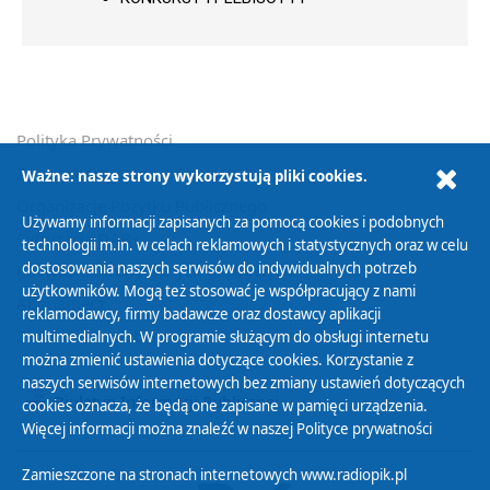
Polityka Prywatności
Zasady korzystania z Serwisu
Ważne: nasze strony wykorzystują pliki cookies.
Organizacje Pożytku Publicznego
Używamy informacji zapisanych za pomocą cookies i podobnych
Cyfryzacja DAB+
technologii m.in. w celach reklamowych i statystycznych oraz w celu
dostosowania naszych serwisów do indywidualnych potrzeb
Polityka ochrony danych osobowych
użytkowników. Mogą też stosować je współpracujący z nami
Abonament
reklamodawcy, firmy badawcze oraz dostawcy aplikacji
Zamówienia publiczne
multimedialnych. W programie służącym do obsługi internetu
można zmienić ustawienia dotyczące cookies. Korzystanie z
naszych serwisów internetowych bez zmiany ustawień dotyczących
Biuletyn Informacji Publicznej
cookies oznacza, że będą one zapisane w pamięci urządzenia.
Więcej informacji można znaleźć w naszej
Polityce prywatności
Zamieszczone na stronach internetowych www.radiopik.pl