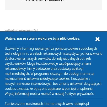
Polityka Prywatności
Zasady korzystania z Serwisu
Ważne: nasze strony wykorzystują pliki cookies.
Organizacje Pożytku Publicznego
Używamy informacji zapisanych za pomocą cookies i podobnych
Cyfryzacja DAB+
technologii m.in. w celach reklamowych i statystycznych oraz w celu
dostosowania naszych serwisów do indywidualnych potrzeb
Polityka ochrony danych osobowych
użytkowników. Mogą też stosować je współpracujący z nami
Abonament
reklamodawcy, firmy badawcze oraz dostawcy aplikacji
Zamówienia publiczne
multimedialnych. W programie służącym do obsługi internetu
można zmienić ustawienia dotyczące cookies. Korzystanie z
naszych serwisów internetowych bez zmiany ustawień dotyczących
Biuletyn Informacji Publicznej
cookies oznacza, że będą one zapisane w pamięci urządzenia.
Więcej informacji można znaleźć w naszej
Polityce prywatności
Zamieszczone na stronach internetowych www.radiopik.pl