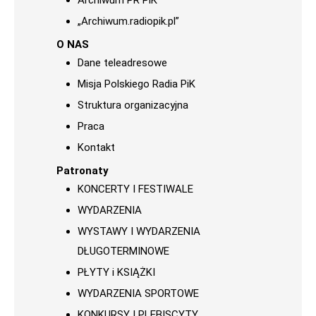
Archiwum PR PiK
„Archiwum.radiopik.pl”
O NAS
Dane teleadresowe
Misja Polskiego Radia PiK
Struktura organizacyjna
Praca
Kontakt
Patronaty
KONCERTY I FESTIWALE
WYDARZENIA
WYSTAWY I WYDARZENIA
DŁUGOTERMINOWE
PŁYTY i KSIĄŻKI
WYDARZENIA SPORTOWE
KONKURSY I PLEBISCYTY