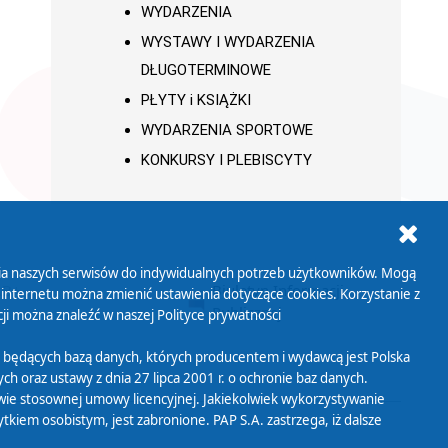
WYDARZENIA
WYSTAWY I WYDARZENIA
DŁUGOTERMINOWE
PŁYTY i KSIĄŻKI
WYDARZENIA SPORTOWE
KONKURSY I PLEBISCYTY
ania naszych serwisów do indywidualnych potrzeb użytkowników. Mogą
AB+
Biuletyn Informacji
 internetu można zmienić ustawienia dotyczące cookies. Korzystanie z
Publicznej
ji można znaleźć w naszej
Polityce prywatności
 będących bazą danych, których producentem i wydawcą jest Polska
h oraz ustawy z dnia 27 lipca 2001 r. o ochronie baz danych.
wie stosownej umowy licencyjnej. Jakiekolwiek wykorzystywanie
iem osobistym, jest zabronione. PAP S.A. zastrzega, iż dalsze