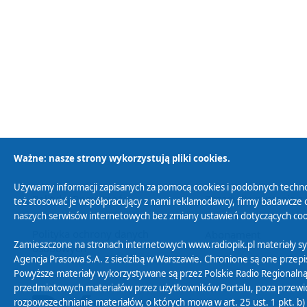
Ważne: nasze strony wykorzystują pliki cookies.
Używamy informacji zapisanych za pomocą cookies i podobnych techno
Polityka Prywatności
Zasady korzystania z
też stosować je współpracujący z nami reklamodawcy, firmy badawcze o
naszych serwisów internetowych bez zmiany ustawień dotyczących cook
Polityka ochrony danych
Abonament
Zamieszczone na stronach internetowych www.radiopik.pl materiały 
osobowych
Agencja Prasowa S.A. z siedzibą w Warszawie. Chronione są one przepis
Powyższe materiały wykorzystywane są przez Polskie Radio Regionalną
przedmiotowych materiałów przez użytkowników Portalu, poza przewidz
rozpowszechnianie materiałów, o których mowa w art. 25 ust. 1 pkt. b