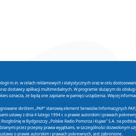
logii m.in. w celach reklamowych i statystycznych oraz w celu dostosow
 Serwisu
Organizacje Pożytku
Cyfryzacja D
raz dostawcy aplikacji multimedialnych. W programie służącym do obsługi
Publicznego
ies oznacza, że będą one zapisane w pamięci urządzenia. Więcej informac
Zamówienia publiczne
sygnowane skrótem „PAP” stanowią element Serwisów Informacyjnych PAP,
ami ustawy z dnia 4 lutego 1994 r. o prawie autorskim i prawach pokrewnyc
 Rozgłośnię w Bydgoszczy „Polskie Radio Pomorza i Kujaw” S.A. na podsta
ianymi przez przepisy prawa wyjątkami, w szczególności dozwolonym użytk
) ustawy o prawie autorskim i prawach pokrewnych, jest zabronione.