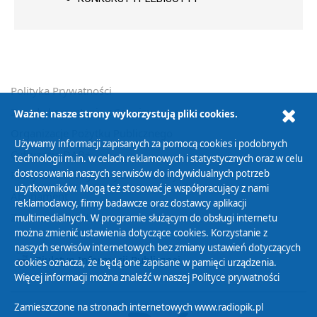
Polityka Prywatności
Zasady korzystania z Serwisu
Ważne: nasze strony wykorzystują pliki cookies.
Organizacje Pożytku Publicznego
Używamy informacji zapisanych za pomocą cookies i podobnych
Cyfryzacja DAB+
technologii m.in. w celach reklamowych i statystycznych oraz w celu
dostosowania naszych serwisów do indywidualnych potrzeb
Polityka ochrony danych osobowych
użytkowników. Mogą też stosować je współpracujący z nami
Abonament
reklamodawcy, firmy badawcze oraz dostawcy aplikacji
Zamówienia publiczne
multimedialnych. W programie służącym do obsługi internetu
można zmienić ustawienia dotyczące cookies. Korzystanie z
naszych serwisów internetowych bez zmiany ustawień dotyczących
Biuletyn Informacji Publicznej
cookies oznacza, że będą one zapisane w pamięci urządzenia.
Więcej informacji można znaleźć w naszej
Polityce prywatności
Zamieszczone na stronach internetowych www.radiopik.pl