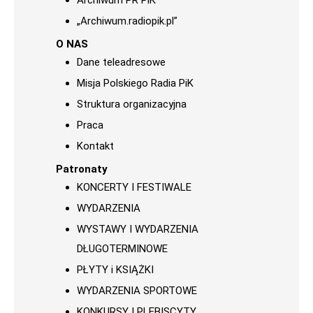
Archiwum PR PiK
„Archiwum.radiopik.pl”
O NAS
Dane teleadresowe
Misja Polskiego Radia PiK
Struktura organizacyjna
Praca
Kontakt
Patronaty
KONCERTY I FESTIWALE
WYDARZENIA
WYSTAWY I WYDARZENIA
DŁUGOTERMINOWE
PŁYTY i KSIĄŻKI
WYDARZENIA SPORTOWE
KONKURSY I PLEBISCYTY