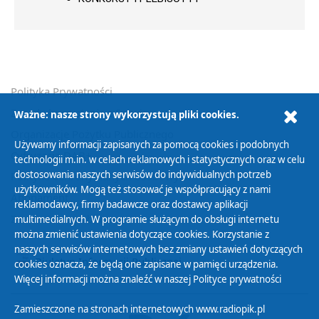
Polityka Prywatności
Zasady korzystania z Serwisu
Ważne: nasze strony wykorzystują pliki cookies.
Organizacje Pożytku Publicznego
Używamy informacji zapisanych za pomocą cookies i podobnych
Cyfryzacja DAB+
technologii m.in. w celach reklamowych i statystycznych oraz w celu
dostosowania naszych serwisów do indywidualnych potrzeb
Polityka ochrony danych osobowych
użytkowników. Mogą też stosować je współpracujący z nami
Abonament
reklamodawcy, firmy badawcze oraz dostawcy aplikacji
Zamówienia publiczne
multimedialnych. W programie służącym do obsługi internetu
można zmienić ustawienia dotyczące cookies. Korzystanie z
naszych serwisów internetowych bez zmiany ustawień dotyczących
Biuletyn Informacji Publicznej
cookies oznacza, że będą one zapisane w pamięci urządzenia.
Więcej informacji można znaleźć w naszej
Polityce prywatności
Zamieszczone na stronach internetowych www.radiopik.pl