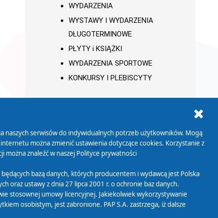
WYDARZENIA
WYSTAWY I WYDARZENIA
DŁUGOTERMINOWE
PŁYTY i KSIĄŻKI
WYDARZENIA SPORTOWE
KONKURSY I PLEBISCYTY
ania naszych serwisów do indywidualnych potrzeb użytkowników. Mogą
AB+
Biuletyn Informacji
 internetu można zmienić ustawienia dotyczące cookies. Korzystanie z
Publicznej
ji można znaleźć w naszej
Polityce prywatności
 będących bazą danych, których producentem i wydawcą jest Polska
h oraz ustawy z dnia 27 lipca 2001 r. o ochronie baz danych.
wie stosownej umowy licencyjnej. Jakiekolwiek wykorzystywanie
iem osobistym, jest zabronione. PAP S.A. zastrzega, iż dalsze