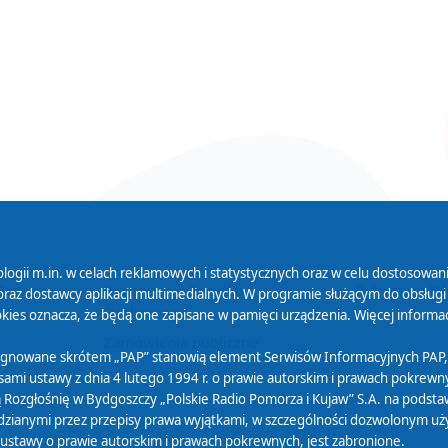
logii m.in. w celach reklamowych i statystycznych oraz w celu dostosow
 Serwisu
Organizacje Pożytku
Cyfryzacja D
raz dostawcy aplikacji multimedialnych. W programie służącym do obsługi
Publicznego
ies oznacza, że będą one zapisane w pamięci urządzenia. Więcej informac
Zamówienia publiczne
sygnowane skrótem „PAP” stanowią element Serwisów Informacyjnych PAP,
ami ustawy z dnia 4 lutego 1994 r. o prawie autorskim i prawach pokrewnyc
 Rozgłośnię w Bydgoszczy „Polskie Radio Pomorza i Kujaw” S.A. na podsta
ianymi przez przepisy prawa wyjątkami, w szczególności dozwolonym użytk
) ustawy o prawie autorskim i prawach pokrewnych, jest zabronione.