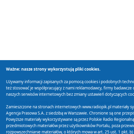
Ważne: nasze strony wykorzystują pliki cookies.
Używamy informacji zapisanych za pomocą cookies i podobnych techno
Polityka Prywatności
Zasady korzystania z
też stosować je współpracujący z nami reklamodawcy, firmy badawcze o
naszych serwisów internetowych bez zmiany ustawień dotyczących cook
Polityka ochrony danych
Abonament
Zamieszczone na stronach internetowych www.radiopik.pl materiały 
osobowych
Agencja Prasowa S.A. z siedzibą w Warszawie. Chronione są one przepis
Powyższe materiały wykorzystywane są przez Polskie Radio Regionalną
przedmiotowych materiałów przez użytkowników Portalu, poza przewidz
rozpowszechnianie materiałów, o których mowa w art. 25 ust. 1 pkt. b