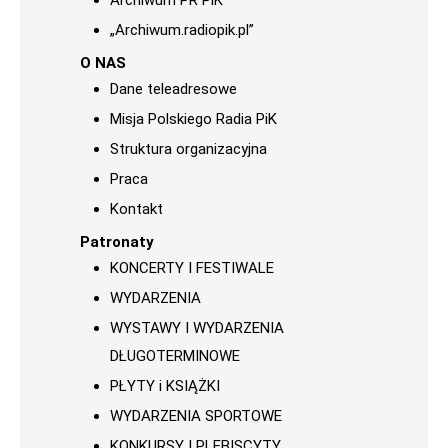
Archiwum PR PiK
„Archiwum.radiopik.pl”
O NAS
Dane teleadresowe
Misja Polskiego Radia PiK
Struktura organizacyjna
Praca
Kontakt
Patronaty
KONCERTY I FESTIWALE
WYDARZENIA
WYSTAWY I WYDARZENIA
DŁUGOTERMINOWE
PŁYTY i KSIĄŻKI
WYDARZENIA SPORTOWE
KONKURSY I PLEBISCYTY