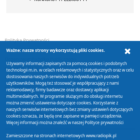
Polityka Prywatności
Zasady korzystania z Serwisu
Ważne: nasze strony wykorzystują pliki cookies.
Organizacje Pożytku Publicznego
Używamy informacji zapisanych za pomocą cookies i podobnych
Cyfryzacja DAB+
technologii m.in. w celach reklamowych i statystycznych oraz w celu
dostosowania naszych serwisów do indywidualnych potrzeb
Polityka ochrony danych osobowych
użytkowników. Mogą też stosować je współpracujący z nami
Abonament
reklamodawcy, firmy badawcze oraz dostawcy aplikacji
Zamówienia publiczne
multimedialnych. W programie służącym do obsługi internetu
można zmienić ustawienia dotyczące cookies. Korzystanie z
naszych serwisów internetowych bez zmiany ustawień dotyczących
Biuletyn Informacji Publicznej
cookies oznacza, że będą one zapisane w pamięci urządzenia.
Więcej informacji można znaleźć w naszej
Polityce prywatności
Zamieszczone na stronach internetowych www.radiopik.pl