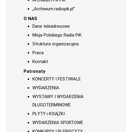
Archiwum PR PiK
„Archiwum.radiopik.pl”
O NAS
Dane teleadresowe
Misja Polskiego Radia PiK
Struktura organizacyjna
Praca
Kontakt
Patronaty
KONCERTY I FESTIWALE
WYDARZENIA
WYSTAWY I WYDARZENIA
DŁUGOTERMINOWE
PŁYTY i KSIĄŻKI
WYDARZENIA SPORTOWE
KONKURSY I PLEBISCYTY