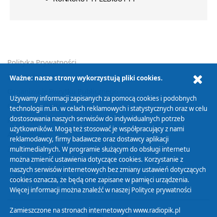
Polityka Prywatności
Zasady korzystania z Serwisu
Ważne: nasze strony wykorzystują pliki cookies.
Organizacje Pożytku Publicznego
Używamy informacji zapisanych za pomocą cookies i podobnych
Cyfryzacja DAB+
technologii m.in. w celach reklamowych i statystycznych oraz w celu
dostosowania naszych serwisów do indywidualnych potrzeb
Polityka ochrony danych osobowych
użytkowników. Mogą też stosować je współpracujący z nami
Abonament
reklamodawcy, firmy badawcze oraz dostawcy aplikacji
Zamówienia publiczne
multimedialnych. W programie służącym do obsługi internetu
można zmienić ustawienia dotyczące cookies. Korzystanie z
naszych serwisów internetowych bez zmiany ustawień dotyczących
Biuletyn Informacji Publicznej
cookies oznacza, że będą one zapisane w pamięci urządzenia.
Więcej informacji można znaleźć w naszej
Polityce prywatności
Zamieszczone na stronach internetowych www.radiopik.pl